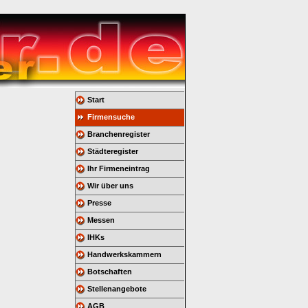
Start
Firmensuche
Branchenregister
Städteregister
Ihr Firmeneintrag
Wir über uns
Presse
Messen
IHKs
Handwerkskammern
Botschaften
Stellenangebote
AGB