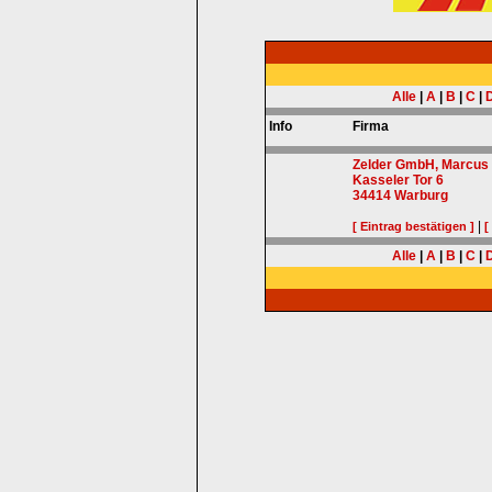
Alle
|
A
|
B
|
C
|
Info
Firma
Zelder GmbH, Marcus
Kasseler Tor 6
34414
Warburg
|
[ Eintrag bestätigen ]
[
Alle
|
A
|
B
|
C
|