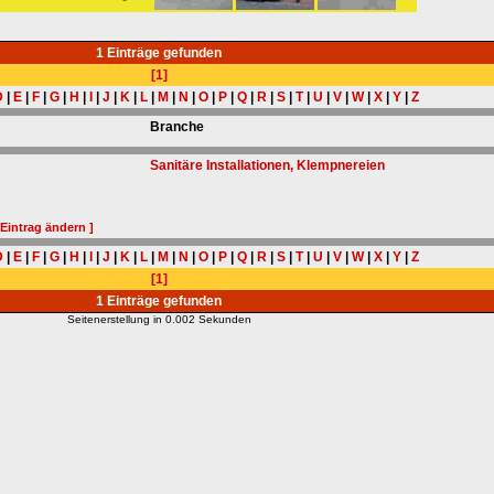
1 Einträge gefunden
[1]
D
|
E
|
F
|
G
|
H
|
I
|
J
|
K
|
L
|
M
|
N
|
O
|
P
|
Q
|
R
|
S
|
T
|
U
|
V
|
W
|
X
|
Y
|
Z
Branche
Sanitäre Installationen, Klempnereien
 Eintrag ändern ]
D
|
E
|
F
|
G
|
H
|
I
|
J
|
K
|
L
|
M
|
N
|
O
|
P
|
Q
|
R
|
S
|
T
|
U
|
V
|
W
|
X
|
Y
|
Z
[1]
1 Einträge gefunden
Seitenerstellung in 0.002 Sekunden