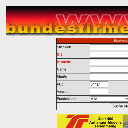
Suchma
Stichwort
Ort
Branche
Name
Straße
PLZ
Vorwahl
Bundesland