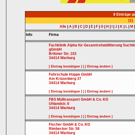
8 Einträge 
[1]
Alle
|
A
|
B
|
C
|
D
|
E
|
F
|
G
|
H
|
I
|
J
|
K
|
L
|
M
Info
Firma
Fachklinik Alpha für Gesamtrehabilitierung Sucht
gGmbH
Briloner Str. 102
34414
Warburg
|
[ Eintrag bestätigen ]
[ Eintrag ändern ]
Fahrschule Hoppe GmbH
Am Krüsenberg 37
34414
Warburg
|
[ Eintrag bestätigen ]
[ Eintrag ändern ]
FBS Mülltransport GmbH & Co. KG
Uhlandstr. 6
34414
Warburg
|
[ Eintrag bestätigen ]
[ Eintrag ändern ]
Fischer GmbH & Co. KG
Rimbecker Str. 58
34414
Warburg