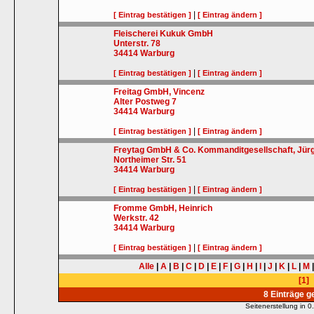
|
[ Eintrag bestätigen ]
[ Eintrag ändern ]
Fleischerei Kukuk GmbH
Unterstr. 78
34414
Warburg
|
[ Eintrag bestätigen ]
[ Eintrag ändern ]
Freitag GmbH, Vincenz
Alter Postweg 7
34414
Warburg
|
[ Eintrag bestätigen ]
[ Eintrag ändern ]
Freytag GmbH & Co. Kommanditgesellschaft, Jür
Northeimer Str. 51
34414
Warburg
|
[ Eintrag bestätigen ]
[ Eintrag ändern ]
Fromme GmbH, Heinrich
Werkstr. 42
34414
Warburg
|
[ Eintrag bestätigen ]
[ Eintrag ändern ]
Alle
|
A
|
B
|
C
|
D
|
E
|
F
|
G
|
H
|
I
|
J
|
K
|
L
|
M
[1]
8 Einträge 
Seitenerstellung in