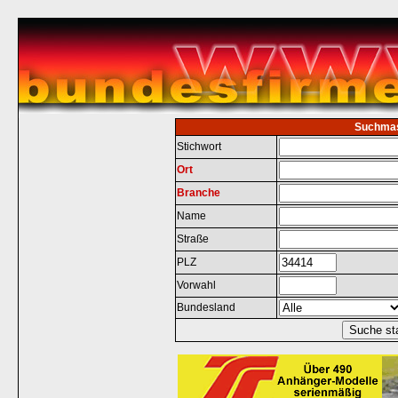
Suchma
Stichwort
Ort
Branche
Name
Straße
PLZ
Vorwahl
Bundesland