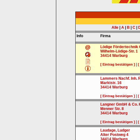
Alle
|
A
|
B
|
C
|
Info
Firma
Lödige Fördertechni
Wilhelm-Lödige-Str. 1
34414
Warburg
|
[ Eintrag bestätigen ]
[
Lammers Nachf. Inh. R
Marktstr. 16
34414
Warburg
|
[ Eintrag bestätigen ]
[
Langner GmbH & Co. 
Menner Str. 8
34414
Warburg
|
[ Eintrag bestätigen ]
[
Laudage, Ludger
Alter Postweg 4
34414
Warburg