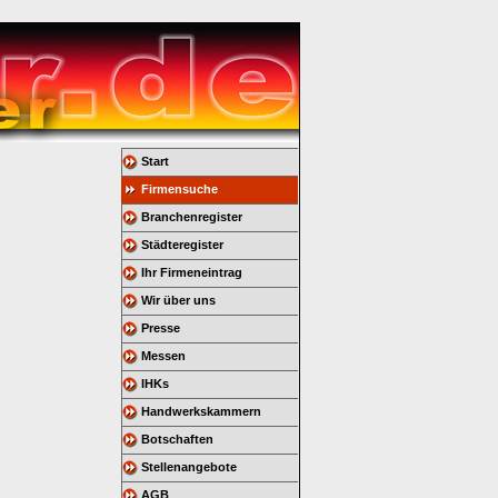
Start
Firmensuche
Branchenregister
Städteregister
Ihr Firmeneintrag
Wir über uns
Presse
Messen
IHKs
Handwerkskammern
Botschaften
Stellenangebote
AGB