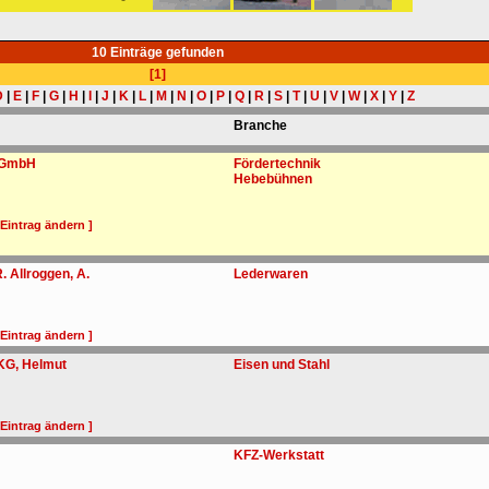
10 Einträge gefunden
[1]
D
|
E
|
F
|
G
|
H
|
I
|
J
|
K
|
L
|
M
|
N
|
O
|
P
|
Q
|
R
|
S
|
T
|
U
|
V
|
W
|
X
|
Y
|
Z
Branche
k GmbH
Fördertechnik
Hebebühnen
 Eintrag ändern ]
. Allroggen, A.
Lederwaren
 Eintrag ändern ]
KG, Helmut
Eisen und Stahl
 Eintrag ändern ]
KFZ-Werkstatt