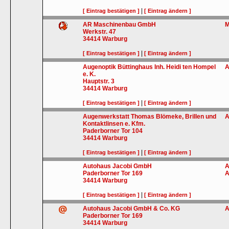
|
[ Eintrag bestätigen ]
[ Eintrag ändern ]
AR Maschinenbau GmbH
M
Werkstr. 47
34414
Warburg
|
[ Eintrag bestätigen ]
[ Eintrag ändern ]
Augenoptik Büttinghaus Inh. Heidi ten Hompel
A
e. K.
Hauptstr. 3
34414
Warburg
|
[ Eintrag bestätigen ]
[ Eintrag ändern ]
Augenwerkstatt Thomas Blömeke, Brillen und
A
Kontaktlinsen e. Kfm.
Paderborner Tor 104
34414
Warburg
|
[ Eintrag bestätigen ]
[ Eintrag ändern ]
Autohaus Jacobi GmbH
A
Paderborner Tor 169
A
34414
Warburg
|
[ Eintrag bestätigen ]
[ Eintrag ändern ]
Autohaus Jacobi GmbH & Co. KG
A
Paderborner Tor 169
34414
Warburg