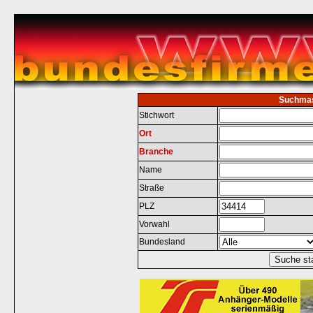
Suchma
Stichwort
Ort
Branche
Name
Straße
PLZ
Vorwahl
Bundesland