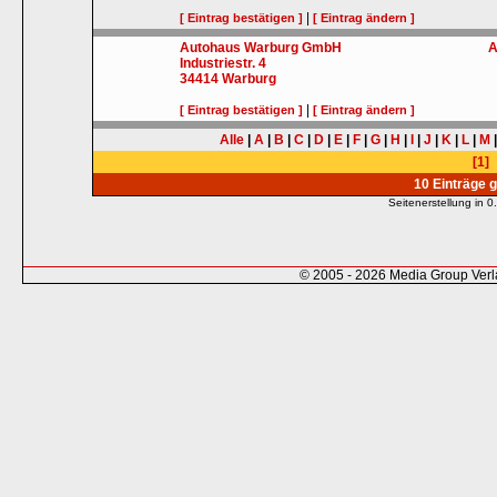
|
[ Eintrag bestätigen ]
[ Eintrag ändern ]
Autohaus Warburg GmbH
A
Industriestr. 4
34414
Warburg
|
[ Eintrag bestätigen ]
[ Eintrag ändern ]
Alle
|
A
|
B
|
C
|
D
|
E
|
F
|
G
|
H
|
I
|
J
|
K
|
L
|
M
[1]
10 Einträge 
Seitenerstellung in
© 2005 - 2026 Media Group Ver