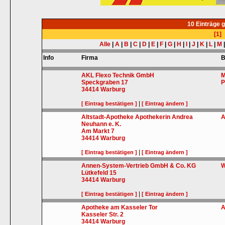
10 Einträge 
[1]
Alle
|
A
|
B
|
C
|
D
|
E
|
F
|
G
|
H
|
I
|
J
|
K
|
L
|
M
Info
Firma
B
AKL Flexo Technik GmbH
M
Speckgraben 17
P
34414
Warburg
|
[ Eintrag bestätigen ]
[ Eintrag ändern ]
Altstadt-Apotheke Apothekerin Andrea
A
Neuhann e. K.
Am Markt 7
34414
Warburg
|
[ Eintrag bestätigen ]
[ Eintrag ändern ]
Annen-System-Vertrieb GmbH & Co. KG
W
Lütkefeld 15
34414
Warburg
|
[ Eintrag bestätigen ]
[ Eintrag ändern ]
Apotheke am Kasseler Tor
A
Kasseler Str. 2
34414
Warburg