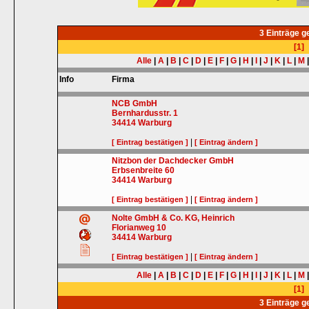
3 Einträge 
[1]
Alle
|
A
|
B
|
C
|
D
|
E
|
F
|
G
|
H
|
I
|
J
|
K
|
L
|
M
Info
Firma
NCB GmbH
Bernhardusstr. 1
34414
Warburg
|
[ Eintrag bestätigen ]
[ Eintrag ändern ]
Nitzbon der Dachdecker GmbH
Erbsenbreite 60
34414
Warburg
|
[ Eintrag bestätigen ]
[ Eintrag ändern ]
Nolte GmbH & Co. KG, Heinrich
Florianweg 10
34414
Warburg
|
[ Eintrag bestätigen ]
[ Eintrag ändern ]
Alle
|
A
|
B
|
C
|
D
|
E
|
F
|
G
|
H
|
I
|
J
|
K
|
L
|
M
[1]
3 Einträge 