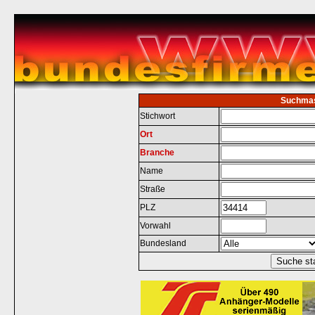
Suchma
Stichwort
Ort
Branche
Name
Straße
PLZ
Vorwahl
Bundesland