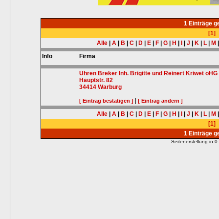
1 Einträge 
[1]
Alle
|
A
|
B
|
C
|
D
|
E
|
F
|
G
|
H
|
I
|
J
|
K
|
L
|
M
Info
Firma
Uhren Breker Inh. Brigitte und Reinert Kriwet oHG
Hauptstr. 82
34414
Warburg
|
[ Eintrag bestätigen ]
[ Eintrag ändern ]
Alle
|
A
|
B
|
C
|
D
|
E
|
F
|
G
|
H
|
I
|
J
|
K
|
L
|
M
[1]
1 Einträge 
Seitenerstellung in