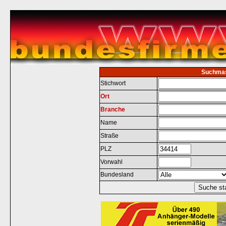
Suchma
Stichwort
Ort
Branche
Name
Straße
PLZ
Vorwahl
Bundesland