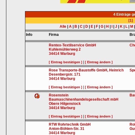
4 Einträge 
[1]
Alle
|
A
|
B
|
C
|
D
|
E
|
F
|
G
|
H
|
I
|
J
|
K
|
L
|
M
Info
Firma
Br
Rentex-Textilservice GmbH
Ch
Kuhlemühlerweg 2
34414
Warburg
|
[ Eintrag bestätigen ]
[ Eintrag ändern ]
Rose Transporte-Baustoffe GmbH, Heinrich
Sp
Desenbergstr. 171
34414
Warburg
|
[ Eintrag bestätigen ]
[ Eintrag ändern ]
Rosenstein
Ba
Baumaschinenhandelsgesellschaft mbH
Obere Hilgenstock
34414
Warburg
|
[ Eintrag bestätigen ]
[ Eintrag ändern ]
RTW Rohrtechnik GmbH
Ro
Anton-Böhlen-Str. 31
Gu
34414
Warburg