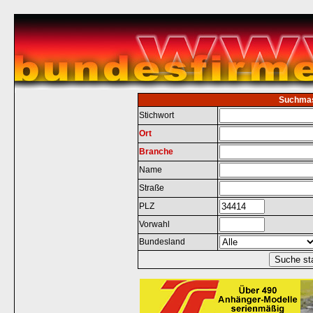
Suchma
Stichwort
Ort
Branche
Name
Straße
PLZ
Vorwahl
Bundesland