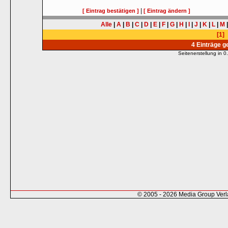
|
[ Eintrag bestätigen ]
[ Eintrag ändern ]
Alle
|
A
|
B
|
C
|
D
|
E
|
F
|
G
|
H
|
I
|
J
|
K
|
L
|
M
[1]
4 Einträge 
Seitenerstellung in
© 2005 - 2026 Media Group Ver