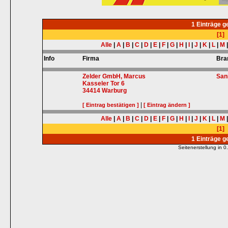
1 Einträge 
[1]
Alle
|
A
|
B
|
C
|
D
|
E
|
F
|
G
|
H
|
I
|
J
|
K
|
L
|
M
Info
Firma
Bra
Zelder GmbH, Marcus
San
Kasseler Tor 6
34414
Warburg
|
[ Eintrag bestätigen ]
[ Eintrag ändern ]
Alle
|
A
|
B
|
C
|
D
|
E
|
F
|
G
|
H
|
I
|
J
|
K
|
L
|
M
[1]
1 Einträge 
Seitenerstellung in