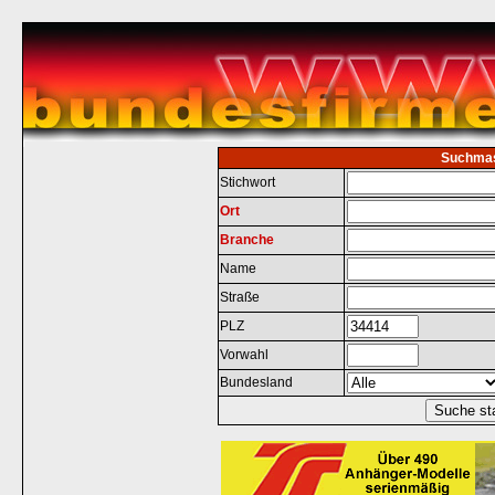
Suchma
Stichwort
Ort
Branche
Name
Straße
PLZ
Vorwahl
Bundesland