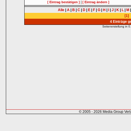
|
[ Eintrag bestätigen ]
[ Eintrag ändern ]
Alle
|
A
|
B
|
C
|
D
|
E
|
F
|
G
|
H
|
I
|
J
|
K
|
L
|
M
[1]
4 Einträge 
Seitenerstellung in
© 2005 - 2026 Media Group Ver