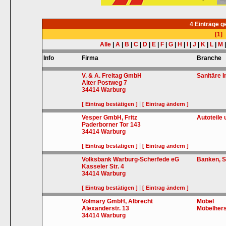
4 Einträge 
[1]
Alle
|
A
|
B
|
C
|
D
|
E
|
F
|
G
|
H
|
I
|
J
|
K
|
L
|
M
Info
Firma
Branche
V. & A. Freitag GmbH
Sanitäre 
Alter Postweg 7
34414
Warburg
|
[ Eintrag bestätigen ]
[ Eintrag ändern ]
Vesper GmbH, Fritz
Autoteile
Paderborner Tor 143
34414
Warburg
|
[ Eintrag bestätigen ]
[ Eintrag ändern ]
Volksbank Warburg-Scherfede eG
Banken, S
Kasseler Str. 4
34414
Warburg
|
[ Eintrag bestätigen ]
[ Eintrag ändern ]
Volmary GmbH, Albrecht
Möbel
Alexanderstr. 13
Möbelhers
34414
Warburg