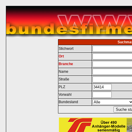
Suchma
Stichwort
Ort
Branche
Name
Straße
PLZ
Vorwahl
Bundesland