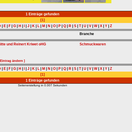
1 Einträge gefunden
[1]
D
|
E
|
F
|
G
|
H
|
I
|
J
|
K
|
L
|
M
|
N
|
O
|
P
|
Q
|
R
|
S
|
T
|
U
|
V
|
W
|
X
|
Y
|
Z
Branche
gitte und Reinert Kriwet oHG
Schmuckwaren
 Eintrag ändern ]
D
|
E
|
F
|
G
|
H
|
I
|
J
|
K
|
L
|
M
|
N
|
O
|
P
|
Q
|
R
|
S
|
T
|
U
|
V
|
W
|
X
|
Y
|
Z
[1]
1 Einträge gefunden
Seitenerstellung in 0.007 Sekunden