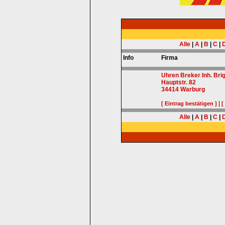
Alle
|
A
|
B
|
C
|
Info
Firma
Uhren Breker Inh. Bri
Hauptstr. 82
34414
Warburg
|
[ Eintrag bestätigen ]
[
Alle
|
A
|
B
|
C
|