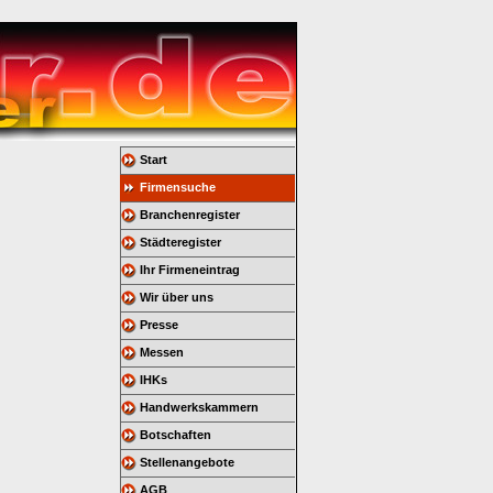
Start
Firmensuche
Branchenregister
Städteregister
Ihr Firmeneintrag
Wir über uns
Presse
Messen
IHKs
Handwerkskammern
Botschaften
Stellenangebote
AGB