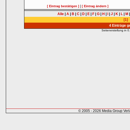
|
[ Eintrag bestätigen ]
[ Eintrag ändern ]
Alle
|
A
|
B
|
C
|
D
|
E
|
F
|
G
|
H
|
I
|
J
|
K
|
L
|
M
[1]
4 Einträge 
Seitenerstellung in
© 2005 - 2026 Media Group Ver