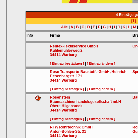
4 Einträge 
[1]
Alle
|
A
|
B
|
C
|
D
|
E
|
F
|
G
|
H
|
I
|
J
|
K
|
L
|
M
Info
Firma
Br
Rentex-Textilservice GmbH
Ch
Kuhlemühlerweg 2
34414
Warburg
|
[ Eintrag bestätigen ]
[ Eintrag ändern ]
Rose Transporte-Baustoffe GmbH, Heinrich
Sp
Desenbergstr. 171
34414
Warburg
|
[ Eintrag bestätigen ]
[ Eintrag ändern ]
Rosenstein
Ba
Baumaschinenhandelsgesellschaft mbH
Obere Hilgenstock
34414
Warburg
|
[ Eintrag bestätigen ]
[ Eintrag ändern ]
RTW Rohrtechnik GmbH
Ro
Anton-Böhlen-Str. 31
Gu
34414
Warburg