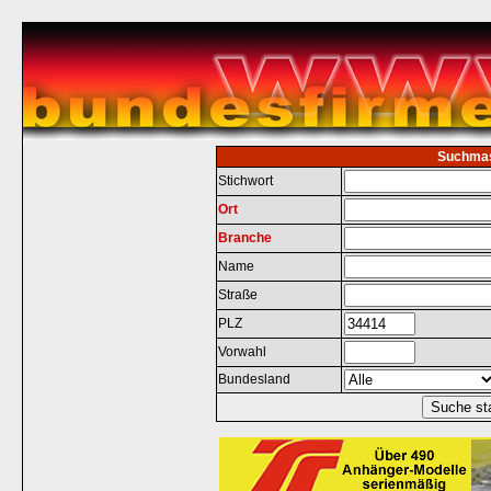
Suchma
Stichwort
Ort
Branche
Name
Straße
PLZ
Vorwahl
Bundesland