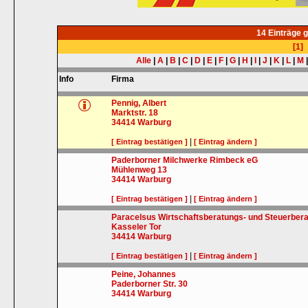
14 Einträge 
[1]
Alle
|
A
|
B
|
C
|
D
|
E
|
F
|
G
|
H
|
I
|
J
|
K
|
L
|
M
Info
Firma
Pennig, Albert
Marktstr. 18
34414
Warburg
|
[ Eintrag bestätigen ]
[ Eintrag ändern ]
Paderborner Milchwerke Rimbeck eG
Mühlenweg 13
34414
Warburg
|
[ Eintrag bestätigen ]
[ Eintrag ändern ]
Paracelsus Wirtschaftsberatungs- und Steuerbe
Kasseler Tor
34414
Warburg
|
[ Eintrag bestätigen ]
[ Eintrag ändern ]
Peine, Johannes
Paderborner Str. 30
34414
Warburg