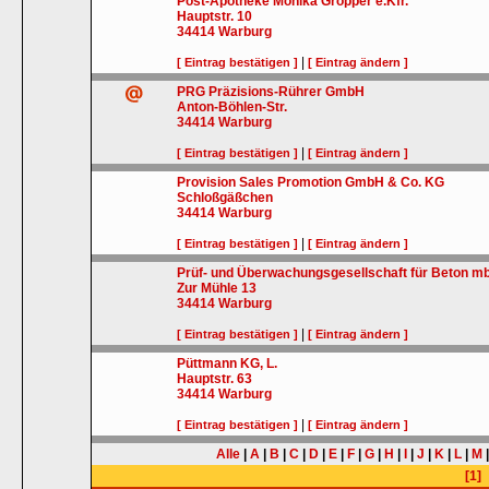
Post-Apotheke Monika Gröpper e.Kfr.
Hauptstr. 10
34414
Warburg
|
[ Eintrag bestätigen ]
[ Eintrag ändern ]
PRG Präzisions-Rührer GmbH
Anton-Böhlen-Str.
34414
Warburg
|
[ Eintrag bestätigen ]
[ Eintrag ändern ]
Provision Sales Promotion GmbH & Co. KG
Schloßgäßchen
34414
Warburg
|
[ Eintrag bestätigen ]
[ Eintrag ändern ]
Prüf- und Überwachungsgesellschaft für Beton m
Zur Mühle 13
34414
Warburg
|
[ Eintrag bestätigen ]
[ Eintrag ändern ]
Püttmann KG, L.
Hauptstr. 63
34414
Warburg
|
[ Eintrag bestätigen ]
[ Eintrag ändern ]
Alle
|
A
|
B
|
C
|
D
|
E
|
F
|
G
|
H
|
I
|
J
|
K
|
L
|
M
[1]