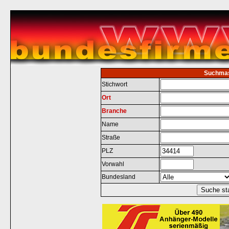
Suchma
Stichwort
Ort
Branche
Name
Straße
PLZ
Vorwahl
Bundesland