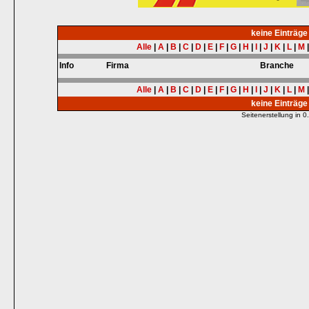
keine Einträg
Alle
|
A
|
B
|
C
|
D
|
E
|
F
|
G
|
H
|
I
|
J
|
K
|
L
|
M
Info
Firma
Branche
Alle
|
A
|
B
|
C
|
D
|
E
|
F
|
G
|
H
|
I
|
J
|
K
|
L
|
M
keine Einträg
Seitenerstellung in