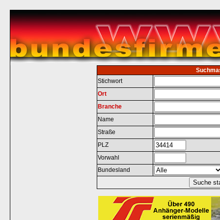
Suchma
Stichwort
Ort
Branche
Name
Straße
PLZ
Vorwahl
Bundesland