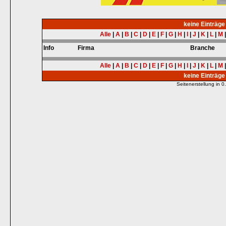
keine Einträg
Alle
|
A
|
B
|
C
|
D
|
E
|
F
|
G
|
H
|
I
|
J
|
K
|
L
|
M
Info
Firma
Branche
Alle
|
A
|
B
|
C
|
D
|
E
|
F
|
G
|
H
|
I
|
J
|
K
|
L
|
M
keine Einträg
Seitenerstellung in