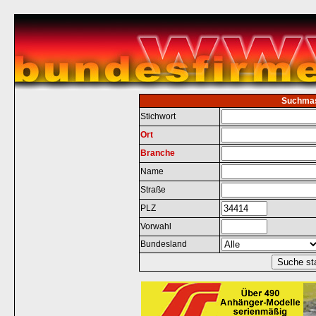
Suchma
Stichwort
Ort
Branche
Name
Straße
PLZ
Vorwahl
Bundesland