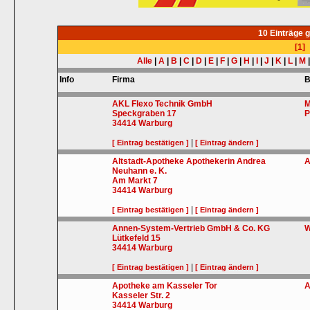
10 Einträge 
[1]
Alle
|
A
|
B
|
C
|
D
|
E
|
F
|
G
|
H
|
I
|
J
|
K
|
L
|
M
Info
Firma
B
AKL Flexo Technik GmbH
M
Speckgraben 17
P
34414
Warburg
|
[ Eintrag bestätigen ]
[ Eintrag ändern ]
Altstadt-Apotheke Apothekerin Andrea
A
Neuhann e. K.
Am Markt 7
34414
Warburg
|
[ Eintrag bestätigen ]
[ Eintrag ändern ]
Annen-System-Vertrieb GmbH & Co. KG
W
Lütkefeld 15
34414
Warburg
|
[ Eintrag bestätigen ]
[ Eintrag ändern ]
Apotheke am Kasseler Tor
A
Kasseler Str. 2
34414
Warburg