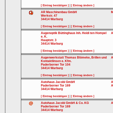
|
[ Eintrag bestätigen ]
[ Eintrag ändern ]
AR Maschinenbau GmbH
M
Werkstr. 47
34414
Warburg
|
[ Eintrag bestätigen ]
[ Eintrag ändern ]
Augenoptik Büttinghaus Inh. Heidi ten Hompel
A
e. K.
Hauptstr. 3
34414
Warburg
|
[ Eintrag bestätigen ]
[ Eintrag ändern ]
Augenwerkstatt Thomas Blömeke, Brillen und
A
Kontaktlinsen e. Kfm.
Paderborner Tor 104
34414
Warburg
|
[ Eintrag bestätigen ]
[ Eintrag ändern ]
Autohaus Jacobi GmbH
A
Paderborner Tor 169
A
34414
Warburg
|
[ Eintrag bestätigen ]
[ Eintrag ändern ]
Autohaus Jacobi GmbH & Co. KG
A
Paderborner Tor 169
34414
Warburg