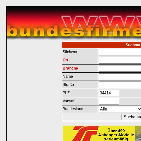
Suchma
Stichwort
Ort
Branche
Name
Straße
PLZ
Vorwahl
Bundesland