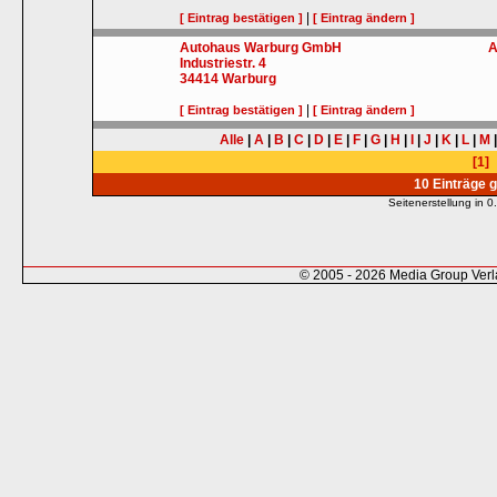
|
[ Eintrag bestätigen ]
[ Eintrag ändern ]
Autohaus Warburg GmbH
A
Industriestr. 4
34414
Warburg
|
[ Eintrag bestätigen ]
[ Eintrag ändern ]
Alle
|
A
|
B
|
C
|
D
|
E
|
F
|
G
|
H
|
I
|
J
|
K
|
L
|
M
[1]
10 Einträge 
Seitenerstellung in
© 2005 - 2026 Media Group Ver