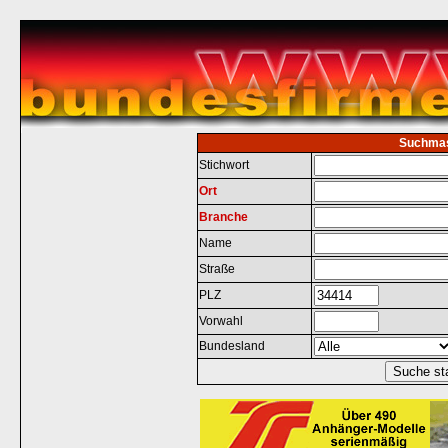
Suchma
Stichwort
Ort
Branche
Name
Straße
PLZ
Vorwahl
Bundesland