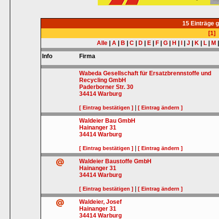
15 Einträge 
[1]
Alle
|
A
|
B
|
C
|
D
|
E
|
F
|
G
|
H
|
I
|
J
|
K
|
L
|
M
Info
Firma
Wabeda Gesellschaft für Ersatzbrennstoffe und
Recycling GmbH
Paderborner Str. 30
34414
Warburg
|
[ Eintrag bestätigen ]
[ Eintrag ändern ]
Waldeier Bau GmbH
Hainanger 31
34414
Warburg
|
[ Eintrag bestätigen ]
[ Eintrag ändern ]
Waldeier Baustoffe GmbH
Hainanger 31
34414
Warburg
|
[ Eintrag bestätigen ]
[ Eintrag ändern ]
Waldeier, Josef
Hainanger 31
34414
Warburg