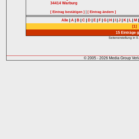
34414
Warburg
|
[ Eintrag bestätigen ]
[ Eintrag ändern ]
Alle
|
A
|
B
|
C
|
D
|
E
|
F
|
G
|
H
|
I
|
J
|
K
|
L
|
M
[1]
15 Einträge 
Seitenerstellung in
© 2005 - 2026 Media Group Ver