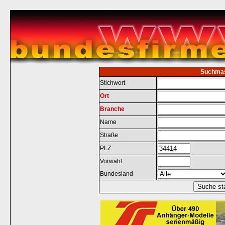
Suchma
Stichwort
Ort
Branche
Name
Straße
PLZ
Vorwahl
Bundesland