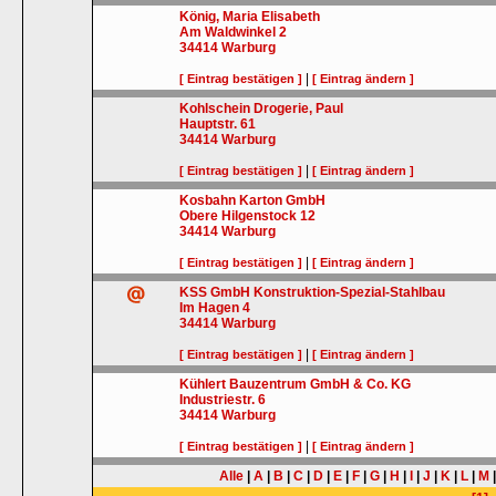
König, Maria Elisabeth
Am Waldwinkel 2
34414
Warburg
|
[ Eintrag bestätigen ]
[ Eintrag ändern ]
Kohlschein Drogerie, Paul
Hauptstr. 61
34414
Warburg
|
[ Eintrag bestätigen ]
[ Eintrag ändern ]
Kosbahn Karton GmbH
Obere Hilgenstock 12
34414
Warburg
|
[ Eintrag bestätigen ]
[ Eintrag ändern ]
KSS GmbH Konstruktion-Spezial-Stahlbau
Im Hagen 4
34414
Warburg
|
[ Eintrag bestätigen ]
[ Eintrag ändern ]
Kühlert Bauzentrum GmbH & Co. KG
Industriestr. 6
34414
Warburg
|
[ Eintrag bestätigen ]
[ Eintrag ändern ]
Alle
|
A
|
B
|
C
|
D
|
E
|
F
|
G
|
H
|
I
|
J
|
K
|
L
|
M