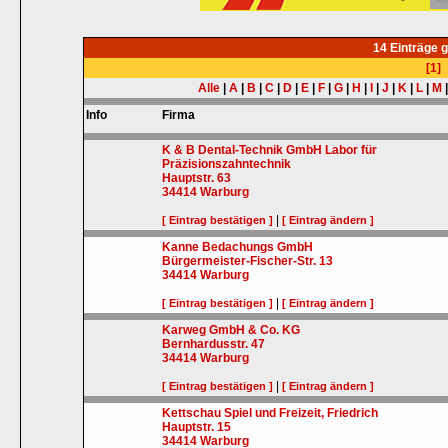
14 Einträge 
[1]
Alle
|
A
|
B
|
C
|
D
|
E
|
F
|
G
|
H
|
I
|
J
|
K
|
L
|
M
Info
Firma
K & B Dental-Technik GmbH Labor für
Präzisionszahntechnik
Hauptstr. 63
34414
Warburg
|
[ Eintrag bestätigen ]
[ Eintrag ändern ]
Kanne Bedachungs GmbH
Bürgermeister-Fischer-Str. 13
34414
Warburg
|
[ Eintrag bestätigen ]
[ Eintrag ändern ]
Karweg GmbH & Co. KG
Bernhardusstr. 47
34414
Warburg
|
[ Eintrag bestätigen ]
[ Eintrag ändern ]
Kettschau Spiel und Freizeit, Friedrich
Hauptstr. 15
34414
Warburg