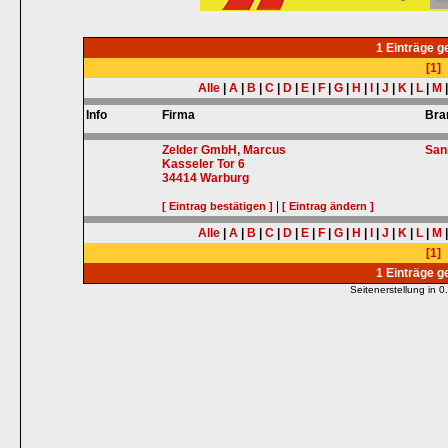
1 Einträge 
[1]
Alle
|
A
|
B
|
C
|
D
|
E
|
F
|
G
|
H
|
I
|
J
|
K
|
L
|
M
Info
Firma
Bra
Zelder GmbH, Marcus
San
Kasseler Tor 6
34414
Warburg
|
[ Eintrag bestätigen ]
[ Eintrag ändern ]
Alle
|
A
|
B
|
C
|
D
|
E
|
F
|
G
|
H
|
I
|
J
|
K
|
L
|
M
[1]
1 Einträge 
Seitenerstellung in