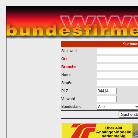
Suchma
Stichwort
Ort
Branche
Name
Straße
PLZ
Vorwahl
Bundesland