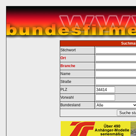
Suchma
Stichwort
Ort
Branche
Name
Straße
PLZ
Vorwahl
Bundesland