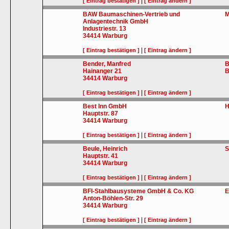
|
[ Eintrag bestätigen ]
[ Eintrag ändern ]
BAW Baumaschinen-Vertrieb und
M
Anlagentechnik GmbH
Industriestr. 13
34414
Warburg
|
[ Eintrag bestätigen ]
[ Eintrag ändern ]
Bender, Manfred
B
Hainanger 21
B
34414
Warburg
|
[ Eintrag bestätigen ]
[ Eintrag ändern ]
Best Inn GmbH
H
Hauptstr. 87
34414
Warburg
|
[ Eintrag bestätigen ]
[ Eintrag ändern ]
Beule, Heinrich
S
Hauptstr. 41
34414
Warburg
|
[ Eintrag bestätigen ]
[ Eintrag ändern ]
BFI-Stahlbausysteme GmbH & Co. KG
E
Anton-Böhlen-Str. 29
34414
Warburg
|
[ Eintrag bestätigen ]
[ Eintrag ändern ]