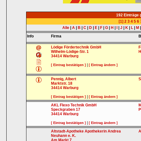
192 Einträge
[1]
2
3
4
5
6
Alle
|
A
|
B
|
C
|
D
|
E
|
F
|
G
|
H
|
I
|
J
|
K
|
L
|
M
Info
Firma
B
Lödige Fördertechnik GmbH
F
Wilhelm-Lödige-Str. 1
H
34414
Warburg
|
[ Eintrag bestätigen ]
[ Eintrag ändern ]
Pennig, Albert
S
Marktstr. 18
34414
Warburg
|
[ Eintrag bestätigen ]
[ Eintrag ändern ]
AKL Flexo Technik GmbH
M
Speckgraben 17
P
34414
Warburg
|
[ Eintrag bestätigen ]
[ Eintrag ändern ]
Altstadt-Apotheke Apothekerin Andrea
A
Neuhann e. K.
Am Markt 7