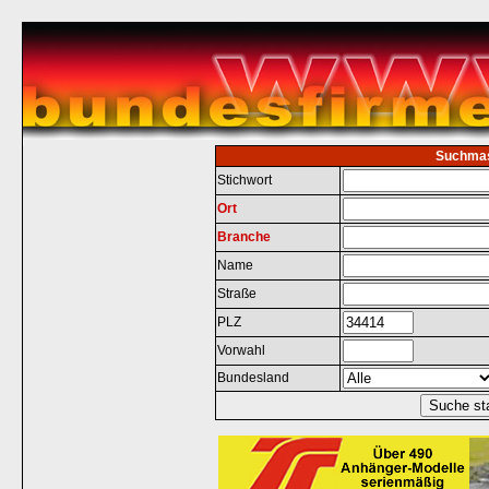
Suchma
Stichwort
Ort
Branche
Name
Straße
PLZ
Vorwahl
Bundesland