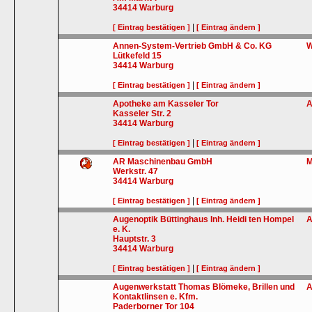
34414
Warburg
|
[ Eintrag bestätigen ]
[ Eintrag ändern ]
Annen-System-Vertrieb GmbH & Co. KG
W
Lütkefeld 15
34414
Warburg
|
[ Eintrag bestätigen ]
[ Eintrag ändern ]
Apotheke am Kasseler Tor
A
Kasseler Str. 2
34414
Warburg
|
[ Eintrag bestätigen ]
[ Eintrag ändern ]
AR Maschinenbau GmbH
M
Werkstr. 47
34414
Warburg
|
[ Eintrag bestätigen ]
[ Eintrag ändern ]
Augenoptik Büttinghaus Inh. Heidi ten Hompel
A
e. K.
Hauptstr. 3
34414
Warburg
|
[ Eintrag bestätigen ]
[ Eintrag ändern ]
Augenwerkstatt Thomas Blömeke, Brillen und
A
Kontaktlinsen e. Kfm.
Paderborner Tor 104