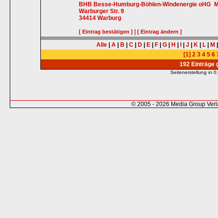
BHB Besse-Humburg-Böhlen-Windenergie oHG
M
Warburger Str. 9
34414
Warburg
|
[ Eintrag bestätigen ]
[ Eintrag ändern ]
Alle
|
A
|
B
|
C
|
D
|
E
|
F
|
G
|
H
|
I
|
J
|
K
|
L
|
M
[1]
2
3
4
5
6
192 Einträge
Seitenerstellung in
© 2005 - 2026 Media Group Ver