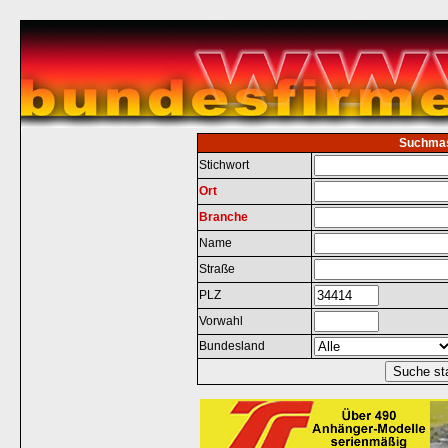
Suchma
Stichwort
Ort
Branche
Name
Straße
PLZ
Vorwahl
Bundesland