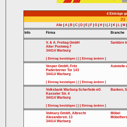
4 Einträge 
[1]
Alle
|
A
|
B
|
C
|
D
|
E
|
F
|
G
|
H
|
I
|
J
|
K
|
L
|
M
Info
Firma
Branche
V. & A. Freitag GmbH
Sanitäre 
Alter Postweg 7
34414
Warburg
|
[ Eintrag bestätigen ]
[ Eintrag ändern ]
Vesper GmbH, Fritz
Autoteile
Paderborner Tor 143
34414
Warburg
|
[ Eintrag bestätigen ]
[ Eintrag ändern ]
Volksbank Warburg-Scherfede eG
Banken, S
Kasseler Str. 4
34414
Warburg
|
[ Eintrag bestätigen ]
[ Eintrag ändern ]
Volmary GmbH, Albrecht
Möbel
Alexanderstr. 13
Möbelhers
34414
Warburg