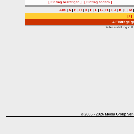
|
[ Eintrag bestätigen ]
[ Eintrag ändern ]
Alle
|
A
|
B
|
C
|
D
|
E
|
F
|
G
|
H
|
I
|
J
|
K
|
L
|
M
[1]
4 Einträge 
Seitenerstellung in
© 2005 - 2026 Media Group Ver