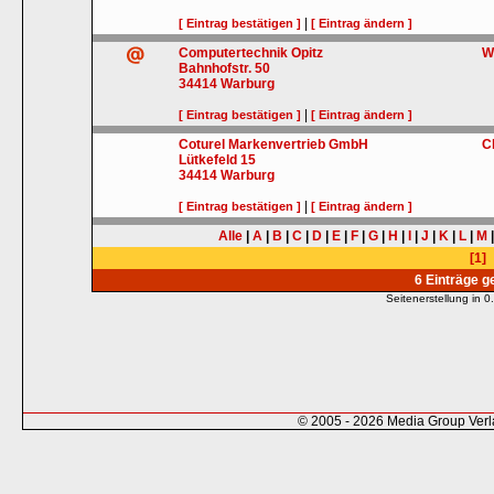
|
[ Eintrag bestätigen ]
[ Eintrag ändern ]
Computertechnik Opitz
W
Bahnhofstr. 50
34414
Warburg
|
[ Eintrag bestätigen ]
[ Eintrag ändern ]
Coturel Markenvertrieb GmbH
C
Lütkefeld 15
34414
Warburg
|
[ Eintrag bestätigen ]
[ Eintrag ändern ]
Alle
|
A
|
B
|
C
|
D
|
E
|
F
|
G
|
H
|
I
|
J
|
K
|
L
|
M
[1]
6 Einträge 
Seitenerstellung in
© 2005 - 2026 Media Group Ver