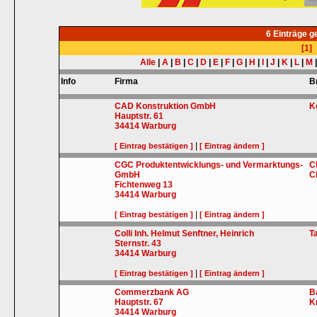
6 Einträge 
[1]
Alle
|
A
|
B
|
C
|
D
|
E
|
F
|
G
|
H
|
I
|
J
|
K
|
L
|
M
Info
Firma
B
CAD Konstruktion GmbH
K
Hauptstr. 61
34414
Warburg
|
[ Eintrag bestätigen ]
[ Eintrag ändern ]
CGC Produktentwicklungs- und Vermarktungs-
C
GmbH
C
Fichtenweg 13
34414
Warburg
|
[ Eintrag bestätigen ]
[ Eintrag ändern ]
Colli Inh. Helmut Senftner, Heinrich
T
Sternstr. 43
34414
Warburg
|
[ Eintrag bestätigen ]
[ Eintrag ändern ]
Commerzbank AG
B
Hauptstr. 67
K
34414
Warburg