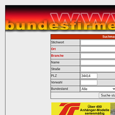
Suchma
Stichwort
Ort
Branche
Name
Straße
PLZ
Vorwahl
Bundesland