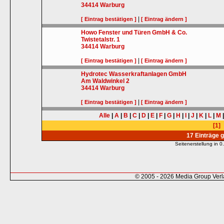
34414
Warburg
|
[ Eintrag bestätigen ]
[ Eintrag ändern ]
Howo Fenster und Türen GmbH & Co.
Twistetalstr. 1
34414
Warburg
|
[ Eintrag bestätigen ]
[ Eintrag ändern ]
Hydrotec Wasserkraftanlagen GmbH
Am Waldwinkel 2
34414
Warburg
|
[ Eintrag bestätigen ]
[ Eintrag ändern ]
Alle
|
A
|
B
|
C
|
D
|
E
|
F
|
G
|
H
|
I
|
J
|
K
|
L
|
M
[1]
17 Einträge 
Seitenerstellung in
© 2005 - 2026 Media Group Ver