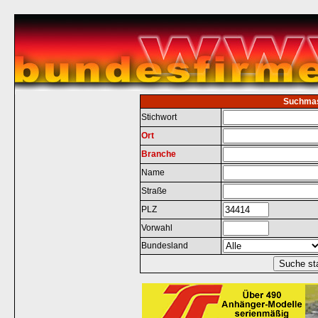
Suchma
Stichwort
Ort
Branche
Name
Straße
PLZ
Vorwahl
Bundesland