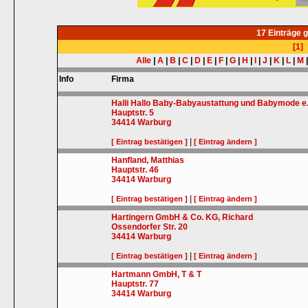
17 Einträge 
[1]
Alle
|
A
|
B
|
C
|
D
|
E
|
F
|
G
|
H
|
I
|
J
|
K
|
L
|
M
Info
Firma
Halli Hallo Baby-Babyaustattung und Babymode e
Hauptstr. 5
34414
Warburg
|
[ Eintrag bestätigen ]
[ Eintrag ändern ]
Hanfland, Matthias
Hauptstr. 46
34414
Warburg
|
[ Eintrag bestätigen ]
[ Eintrag ändern ]
Hartingern GmbH & Co. KG, Richard
Ossendorfer Str. 20
34414
Warburg
|
[ Eintrag bestätigen ]
[ Eintrag ändern ]
Hartmann GmbH, T & T
Hauptstr. 77
34414
Warburg