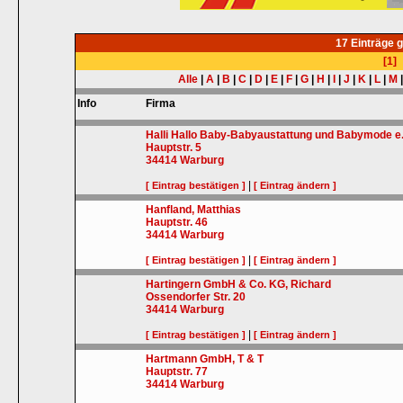
17 Einträge 
[1]
Alle
|
A
|
B
|
C
|
D
|
E
|
F
|
G
|
H
|
I
|
J
|
K
|
L
|
M
Info
Firma
Halli Hallo Baby-Babyaustattung und Babymode e
Hauptstr. 5
34414
Warburg
|
[ Eintrag bestätigen ]
[ Eintrag ändern ]
Hanfland, Matthias
Hauptstr. 46
34414
Warburg
|
[ Eintrag bestätigen ]
[ Eintrag ändern ]
Hartingern GmbH & Co. KG, Richard
Ossendorfer Str. 20
34414
Warburg
|
[ Eintrag bestätigen ]
[ Eintrag ändern ]
Hartmann GmbH, T & T
Hauptstr. 77
34414
Warburg