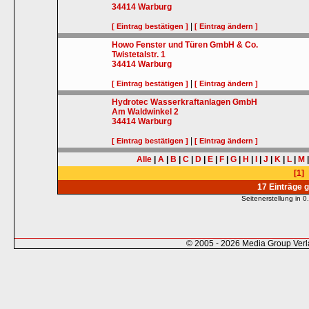
34414
Warburg
|
[ Eintrag bestätigen ]
[ Eintrag ändern ]
Howo Fenster und Türen GmbH & Co.
Twistetalstr. 1
34414
Warburg
|
[ Eintrag bestätigen ]
[ Eintrag ändern ]
Hydrotec Wasserkraftanlagen GmbH
Am Waldwinkel 2
34414
Warburg
|
[ Eintrag bestätigen ]
[ Eintrag ändern ]
Alle
|
A
|
B
|
C
|
D
|
E
|
F
|
G
|
H
|
I
|
J
|
K
|
L
|
M
[1]
17 Einträge 
Seitenerstellung in
© 2005 - 2026 Media Group Ver