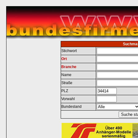
Suchma
Stichwort
Ort
Branche
Name
Straße
PLZ
Vorwahl
Bundesland