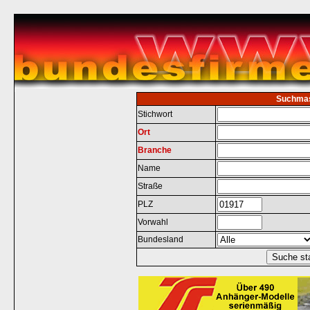
Suchma
Stichwort
Ort
Branche
Name
Straße
PLZ
Vorwahl
Bundesland