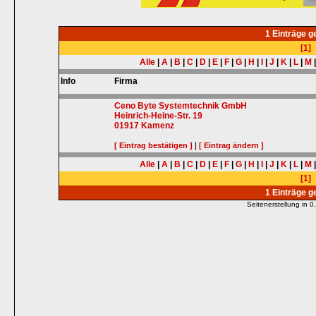
1 Einträge 
[1]
Alle
|
A
|
B
|
C
|
D
|
E
|
F
|
G
|
H
|
I
|
J
|
K
|
L
|
M
Info
Firma
Ceno Byte Systemtechnik GmbH
Heinrich-Heine-Str. 19
01917
Kamenz
|
[ Eintrag bestätigen ]
[ Eintrag ändern ]
Alle
|
A
|
B
|
C
|
D
|
E
|
F
|
G
|
H
|
I
|
J
|
K
|
L
|
M
[1]
1 Einträge 
Seitenerstellung in