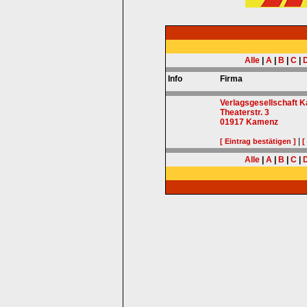
Alle
|
A
|
B
|
C
|
Info
Firma
Verlagsgesellschaft
Theaterstr. 3
01917
Kamenz
|
[ Eintrag bestätigen ]
[
Alle
|
A
|
B
|
C
|