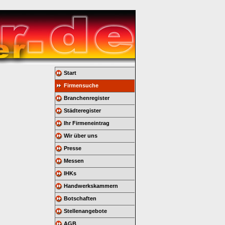
Start
Firmensuche
Branchenregister
Städteregister
Ihr Firmeneintrag
Wir über uns
Presse
Messen
IHKs
Handwerkskammern
Botschaften
Stellenangebote
AGB