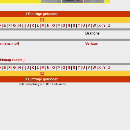
1 Einträge gefunden
[1]
D
|
E
|
F
|
G
|
H
|
I
|
J
|
K
|
L
|
M
|
N
|
O
|
P
|
Q
|
R
|
S
|
T
|
U
|
V
|
W
|
X
|
Y
|
Z
Branche
 Kamenz mbH
Verlage
 Eintrag ändern ]
D
|
E
|
F
|
G
|
H
|
I
|
J
|
K
|
L
|
M
|
N
|
O
|
P
|
Q
|
R
|
S
|
T
|
U
|
V
|
W
|
X
|
Y
|
Z
[1]
1 Einträge gefunden
Seitenerstellung in 0.005 Sekunden