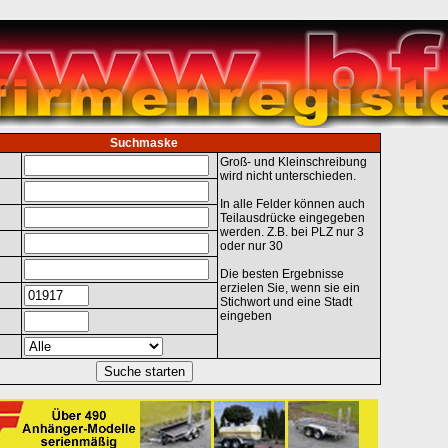
Suchmaske
Groß- und Kleinschreibung
wird nicht unterschieden.
In alle Felder können auch
Teilausdrücke eingegeben
werden. Z.B. bei PLZ nur 3
oder nur 30
Die besten Ergebnisse
erzielen Sie, wenn sie ein
Stichwort und eine Stadt
eingeben