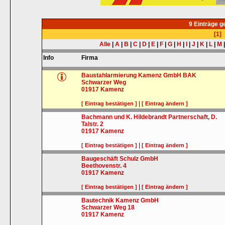
9 Einträge 
[1]
Alle
|
A
|
B
|
C
|
D
|
E
|
F
|
G
|
H
|
I
|
J
|
K
|
L
|
M
Info
Firma
Baustahlarmierung Kamenz GmbH BAK
Schwarzer Weg
01917
Kamenz
|
[ Eintrag bestätigen ]
[ Eintrag ändern ]
Bachmann und K. Hildebrandt Partnerschaft, D.
Talstr. 2
01917
Kamenz
|
[ Eintrag bestätigen ]
[ Eintrag ändern ]
Baugeschäft Schulz GmbH
Beethovenstr. 4
01917
Kamenz
|
[ Eintrag bestätigen ]
[ Eintrag ändern ]
Bautechnik Kamenz GmbH
Schwarzer Weg 18
01917
Kamenz