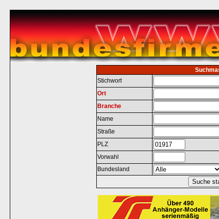
Suchma
Stichwort
Ort
Branche
Name
Straße
PLZ
Vorwahl
Bundesland