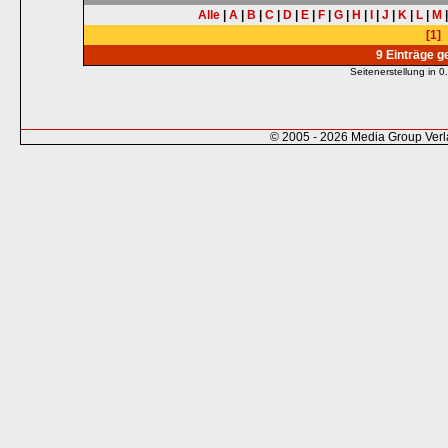
Alle
|
A
|
B
|
C
|
D
|
E
|
F
|
G
|
H
|
I
|
J
|
K
|
L
|
M
[1]
9 Einträge 
Seitenerstellung in
© 2005 - 2026 Media Group Ver