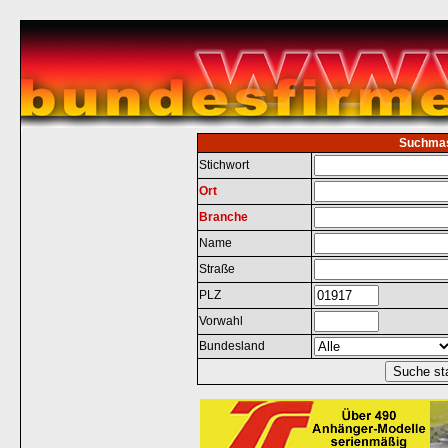
Suchma
Stichwort
Ort
Branche
Name
Straße
PLZ
Vorwahl
Bundesland