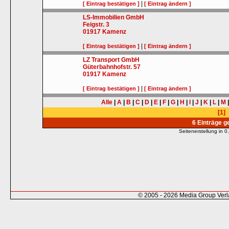
|
[ Eintrag bestätigen ]
[ Eintrag ändern ]
LS-Immobilien GmbH
Feigstr. 3
01917
Kamenz
|
[ Eintrag bestätigen ]
[ Eintrag ändern ]
LZ Transport GmbH
Güterbahnhofstr. 57
01917
Kamenz
|
[ Eintrag bestätigen ]
[ Eintrag ändern ]
Alle
|
A
|
B
|
C
|
D
|
E
|
F
|
G
|
H
|
I
|
J
|
K
|
L
|
M
[1]
6 Einträge 
Seitenerstellung in
© 2005 - 2026 Media Group Ver