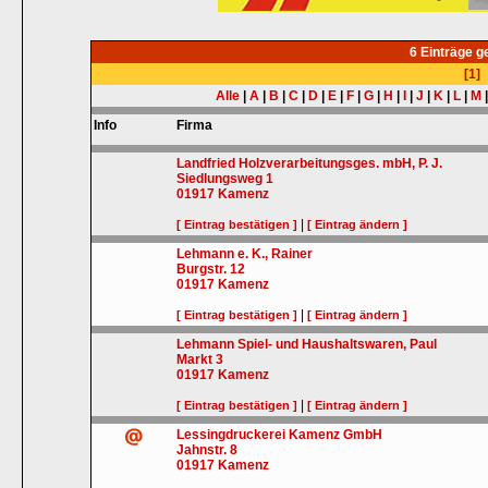
6 Einträge 
[1]
Alle
|
A
|
B
|
C
|
D
|
E
|
F
|
G
|
H
|
I
|
J
|
K
|
L
|
M
Info
Firma
Landfried Holzverarbeitungsges. mbH, P. J.
Siedlungsweg 1
01917
Kamenz
|
[ Eintrag bestätigen ]
[ Eintrag ändern ]
Lehmann e. K., Rainer
Burgstr. 12
01917
Kamenz
|
[ Eintrag bestätigen ]
[ Eintrag ändern ]
Lehmann Spiel- und Haushaltswaren, Paul
Markt 3
01917
Kamenz
|
[ Eintrag bestätigen ]
[ Eintrag ändern ]
Lessingdruckerei Kamenz GmbH
Jahnstr. 8
01917
Kamenz