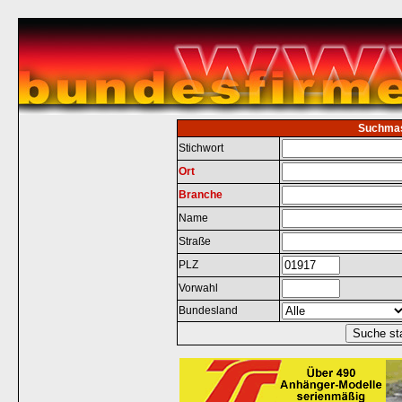
Suchma
Stichwort
Ort
Branche
Name
Straße
PLZ
Vorwahl
Bundesland