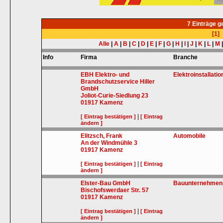
7 Einträge 
[1]
Alle
|
A
|
B
|
C
|
D
|
E
|
F
|
G
|
H
|
I
|
J
|
K
|
L
|
M
Info
Firma
Branche
EBH Elektro- und
Elektroinstallati
Brandschutzservice Hiller
GmbH
Joliot-Curie-Siedlung 23
01917
Kamenz
|
[ Eintrag bestätigen ]
[ Eintrag
ändern ]
Elitzsch, Frank
Automobile
An der Windmühle 3
01917
Kamenz
|
[ Eintrag bestätigen ]
[ Eintrag
ändern ]
Elster-Bau GmbH
Bauunternehmen
Bischofswerdaer Str. 57
01917
Kamenz
|
[ Eintrag bestätigen ]
[ Eintrag
ändern ]