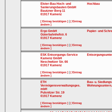
Elster-Bau Hoch- und
Hochbau
Sanierungsbauten GmbH
Bautzner Berg 11
01917
Kamenz
|
[ Eintrag bestätigen ]
[ Eintrag
ändern ]
Ergo GmbH
Papier- und Schr
Güterbahnhofstr. 6
01917
Kamenz
|
[ Eintrag bestätigen ]
[ Eintrag
ändern ]
ESK Entsorgungs-Service
Entsorgungsunt
Kamenz GmbH
Neschwitzer Str. 66
01917
Kamenz
|
[ Eintrag bestätigen ]
[ Eintrag
ändern ]
ETH
Bau- u. Siedlung
Vermögensverwaltungsges.
Wohnungsuntern.
mbH
Pulsnitzer Str. 19
01917
Kamenz
|
[ Eintrag bestätigen ]
[ Eintrag
ändern ]