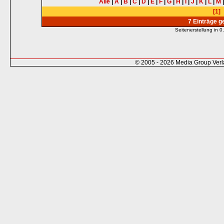
Alle
|
A
|
B
|
C
|
D
|
E
|
F
|
G
|
H
|
I
|
J
|
K
|
L
|
M
[1]
7 Einträge 
Seitenerstellung in
© 2005 - 2026 Media Group Ver