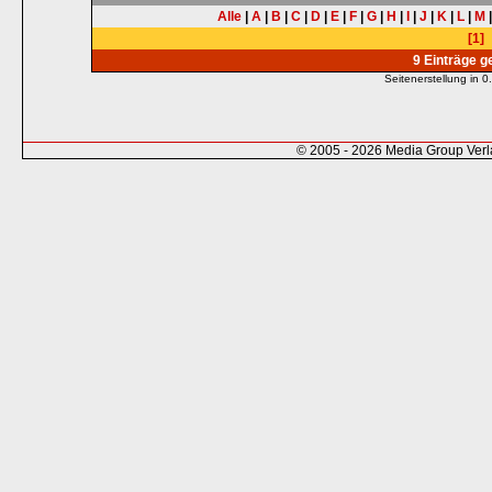
Alle
|
A
|
B
|
C
|
D
|
E
|
F
|
G
|
H
|
I
|
J
|
K
|
L
|
M
[1]
9 Einträge 
Seitenerstellung in
© 2005 - 2026 Media Group Ver