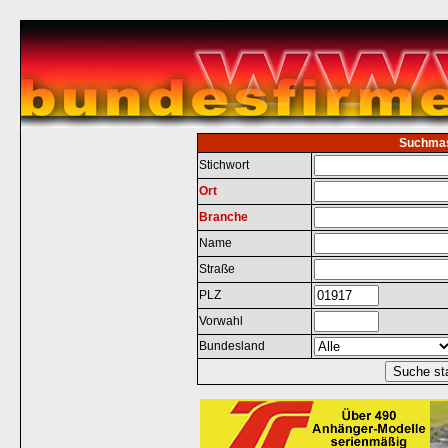
Suchma
Stichwort
Ort
Branche
Name
Straße
PLZ
Vorwahl
Bundesland