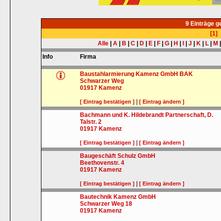
9 Einträge 
[1]
Alle
|
A
|
B
|
C
|
D
|
E
|
F
|
G
|
H
|
I
|
J
|
K
|
L
|
M
Info
Firma
Baustahlarmierung Kamenz GmbH BAK
Schwarzer Weg
01917
Kamenz
|
[ Eintrag bestätigen ]
[ Eintrag ändern ]
Bachmann und K. Hildebrandt Partnerschaft, D.
Talstr. 2
01917
Kamenz
|
[ Eintrag bestätigen ]
[ Eintrag ändern ]
Baugeschäft Schulz GmbH
Beethovenstr. 4
01917
Kamenz
|
[ Eintrag bestätigen ]
[ Eintrag ändern ]
Bautechnik Kamenz GmbH
Schwarzer Weg 18
01917
Kamenz