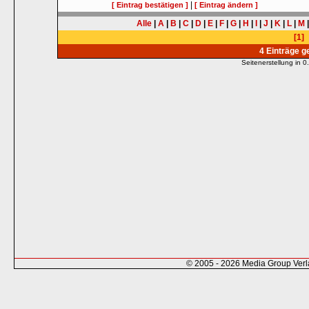
|
[ Eintrag bestätigen ]
[ Eintrag ändern ]
Alle
|
A
|
B
|
C
|
D
|
E
|
F
|
G
|
H
|
I
|
J
|
K
|
L
|
M
[1]
4 Einträge 
Seitenerstellung in
© 2005 - 2026 Media Group Ver