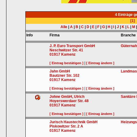
4 Einträge 
[1]
Alle
|
A
|
B
|
C
|
D
|
E
|
F
|
G
|
H
|
I
|
J
|
K
|
L
|
M
Info
Firma
Branche
J. P. Euro Transport GmbH
Güternah
Neschwitzer Str. 41
01917
Kamenz
|
[ Eintrag bestätigen ]
[ Eintrag ändern ]
Jahn GmbH
Landmasc
Bautzner Str. 102
01917
Kamenz
|
[ Eintrag bestätigen ]
[ Eintrag ändern ]
Johne GmbH, Ulrich
Sanitäre 
Hoyerswerdaer Str. 48
01917
Kamenz
|
[ Eintrag bestätigen ]
[ Eintrag ändern ]
Jurisch Haustechnik GmbH
Heizungs
Piskowitzer Str. 2 A
01917
Kamenz