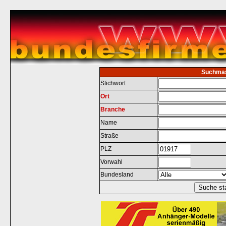
Suchma
Stichwort
Ort
Branche
Name
Straße
PLZ
Vorwahl
Bundesland