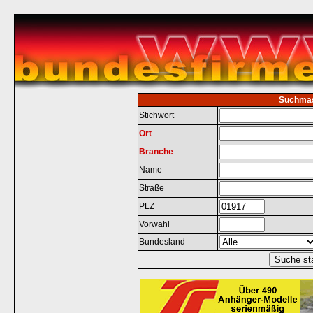
Suchma
Stichwort
Ort
Branche
Name
Straße
PLZ
Vorwahl
Bundesland