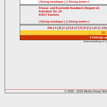
|
[ Eintrag bestätigen ]
[ Eintrag ändern ]
Friseur- und Kosmetik-Handwerk Elegant eG
Pulsnitzer Str. 19
01917
Kamenz
|
[ Eintrag bestätigen ]
[ Eintrag ändern ]
Alle
|
A
|
B
|
C
|
D
|
E
|
F
|
G
|
H
|
I
|
J
|
K
|
L
|
M
[1]
5 Einträge 
Seitenerstellung in
© 2005 - 2026 Media Group Ver