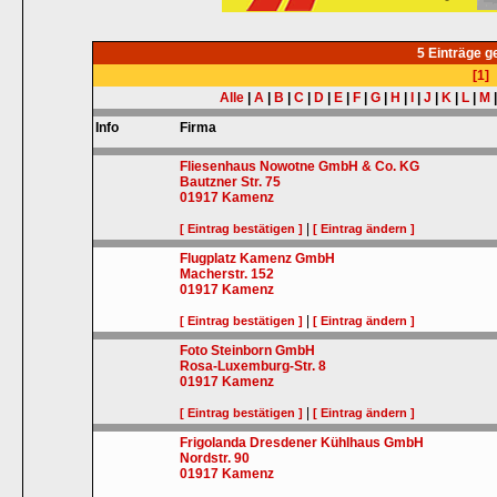
5 Einträge 
[1]
Alle
|
A
|
B
|
C
|
D
|
E
|
F
|
G
|
H
|
I
|
J
|
K
|
L
|
M
Info
Firma
Fliesenhaus Nowotne GmbH & Co. KG
Bautzner Str. 75
01917
Kamenz
|
[ Eintrag bestätigen ]
[ Eintrag ändern ]
Flugplatz Kamenz GmbH
Macherstr. 152
01917
Kamenz
|
[ Eintrag bestätigen ]
[ Eintrag ändern ]
Foto Steinborn GmbH
Rosa-Luxemburg-Str. 8
01917
Kamenz
|
[ Eintrag bestätigen ]
[ Eintrag ändern ]
Frigolanda Dresdener Kühlhaus GmbH
Nordstr. 90
01917
Kamenz