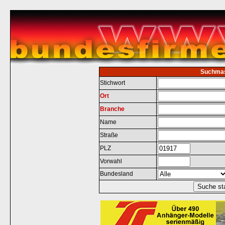
Suchma
Stichwort
Ort
Branche
Name
Straße
PLZ
Vorwahl
Bundesland