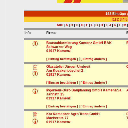
158 Einträge
[1]
2
3
4
5
Alle
|
A
|
B
|
C
|
D
|
E
|
F
|
G
|
H
|
I
|
J
|
K
|
L
|
M
Info
Firma
Baustahlarmierung Kamenz GmbH BAK
Schwarzer Weg
01917
Kamenz
|
[ Eintrag bestätigen ]
[ Eintrag ändern ]
Glasatelier Jürgen Umbreit
Am Kosakenbüschel 2
01917
Kamenz
|
[ Eintrag bestätigen ]
[ Eintrag ändern ]
Ingenieur-Büro Bauplanung GmbH Kamenz/Sa.
Jahnstr. 15
01917
Kamenz
|
[ Eintrag bestätigen ]
[ Eintrag ändern ]
Kat Kamenzer Agro Trans GmbH
Macherstr. 77
01917
Kamenz