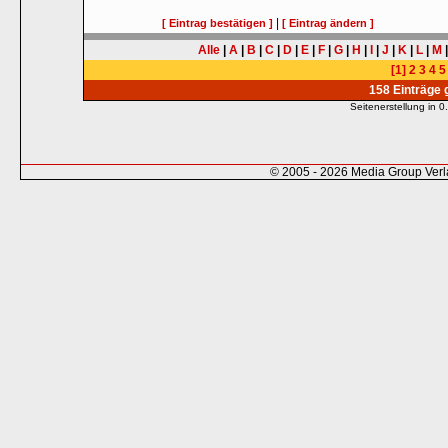
|
[ Eintrag bestätigen ]
[ Eintrag ändern ]
Alle
|
A
|
B
|
C
|
D
|
E
|
F
|
G
|
H
|
I
|
J
|
K
|
L
|
M
[1]
2
3
4
5
158 Einträge
Seitenerstellung in
© 2005 - 2026 Media Group Ver