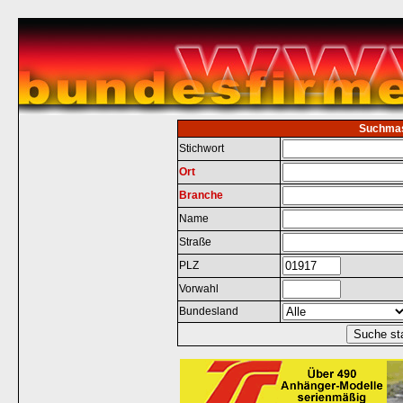
Suchma
Stichwort
Ort
Branche
Name
Straße
PLZ
Vorwahl
Bundesland