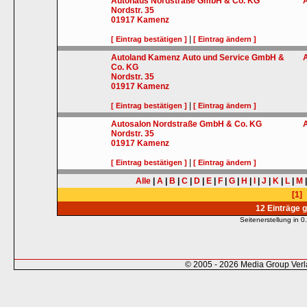
Autohaus Nordstraße GmbH & Co. KG
Nordstr. 35
01917
Kamenz
|
[ Eintrag bestätigen ]
[ Eintrag ändern ]
Autoland Kamenz Auto und Service GmbH &
Co. KG
Nordstr. 35
01917
Kamenz
|
[ Eintrag bestätigen ]
[ Eintrag ändern ]
Autosalon Nordstraße GmbH & Co. KG
Nordstr. 35
01917
Kamenz
|
[ Eintrag bestätigen ]
[ Eintrag ändern ]
Alle
|
A
|
B
|
C
|
D
|
E
|
F
|
G
|
H
|
I
|
J
|
K
|
L
|
M
[1]
12 Einträge 
Seitenerstellung in
© 2005 - 2026 Media Group Ver