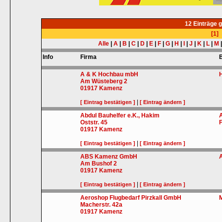
12 Einträge 
[1]
Alle
|
A
|
B
|
C
|
D
|
E
|
F
|
G
|
H
|
I
|
J
|
K
|
L
|
M
Info
Firma
A & K Hochbau mbH
Am Wüsteberg 2
01917
Kamenz
|
[ Eintrag bestätigen ]
[ Eintrag ändern ]
Abdul Bauhelfer e.K., Hakim
Oststr. 45
01917
Kamenz
|
[ Eintrag bestätigen ]
[ Eintrag ändern ]
ABS Kamenz GmbH
Am Bushof 2
01917
Kamenz
|
[ Eintrag bestätigen ]
[ Eintrag ändern ]
Aeroshop Flugbedarf Pirzkall GmbH
Macherstr. 42a
01917
Kamenz