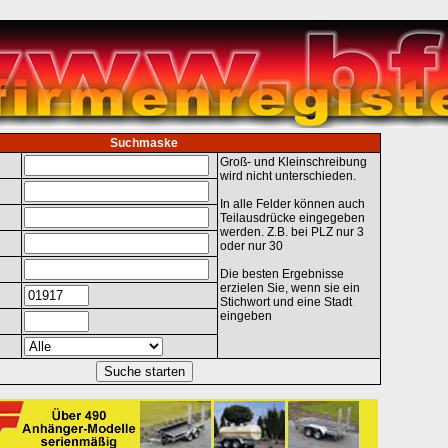
Suchmaske
Groß- und Kleinschreibung
wird nicht unterschieden.
In alle Felder können auch
Teilausdrücke eingegeben
werden. Z.B. bei PLZ nur 3
oder nur 30
Die besten Ergebnisse
erzielen Sie, wenn sie ein
Stichwort und eine Stadt
eingeben