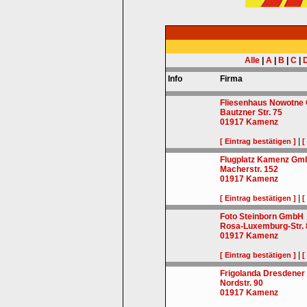
Alle
|
A
|
B
|
C
|
Info
Firma
Fliesenhaus Nowotne
Bautzner Str. 75
01917
Kamenz
|
[ Eintrag bestätigen ]
[
Flugplatz Kamenz Gm
Macherstr. 152
01917
Kamenz
|
[ Eintrag bestätigen ]
[
Foto Steinborn GmbH
Rosa-Luxemburg-Str. 
01917
Kamenz
|
[ Eintrag bestätigen ]
[
Frigolanda Dresdene
Nordstr. 90
01917
Kamenz