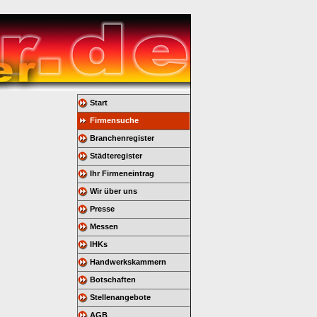
Start
Firmensuche
Branchenregister
Städteregister
Ihr Firmeneintrag
Wir über uns
Presse
Messen
IHKs
Handwerkskammern
Botschaften
Stellenangebote
AGB