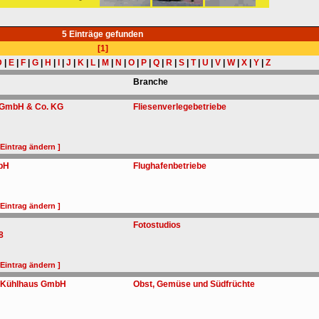
5 Einträge gefunden
[1]
D
|
E
|
F
|
G
|
H
|
I
|
J
|
K
|
L
|
M
|
N
|
O
|
P
|
Q
|
R
|
S
|
T
|
U
|
V
|
W
|
X
|
Y
|
Z
Branche
 GmbH & Co. KG
Fliesenverlegebetriebe
 Eintrag ändern ]
bH
Flughafenbetriebe
 Eintrag ändern ]
Fotostudios
8
 Eintrag ändern ]
r Kühlhaus GmbH
Obst, Gemüse und Südfrüchte