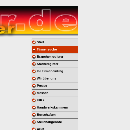
Start
Firmensuche
Branchenregister
Städteregister
Ihr Firmeneintrag
Wir über uns
Presse
Messen
IHKs
Handwerkskammern
Botschaften
Stellenangebote
AGB