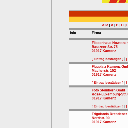
Alle
|
A
|
B
|
C
|
Info
Firma
Fliesenhaus Nowotne
Bautzner Str. 75
01917
Kamenz
|
[ Eintrag bestätigen ]
[
Flugplatz Kamenz Gm
Macherstr. 152
01917
Kamenz
|
[ Eintrag bestätigen ]
[
Foto Steinborn GmbH
Rosa-Luxemburg-Str. 
01917
Kamenz
|
[ Eintrag bestätigen ]
[
Frigolanda Dresdene
Nordstr. 90
01917
Kamenz