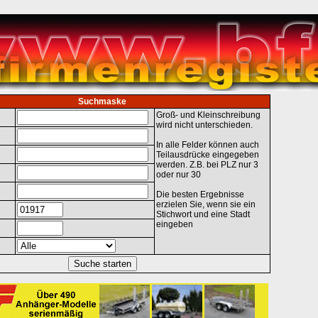
Suchmaske
Groß- und Kleinschreibung
wird nicht unterschieden.
In alle Felder können auch
Teilausdrücke eingegeben
werden. Z.B. bei PLZ nur 3
oder nur 30
Die besten Ergebnisse
erzielen Sie, wenn sie ein
Stichwort und eine Stadt
eingeben