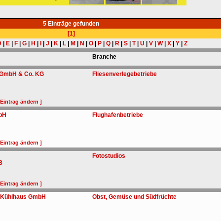
5 Einträge gefunden
[1]
D
|
E
|
F
|
G
|
H
|
I
|
J
|
K
|
L
|
M
|
N
|
O
|
P
|
Q
|
R
|
S
|
T
|
U
|
V
|
W
|
X
|
Y
|
Z
Branche
 GmbH & Co. KG
Fliesenverlegebetriebe
 Eintrag ändern ]
bH
Flughafenbetriebe
 Eintrag ändern ]
Fotostudios
8
 Eintrag ändern ]
r Kühlhaus GmbH
Obst, Gemüse und Südfrüchte