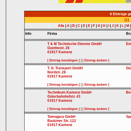
6 Einträge 
[1]
Alle
|
A
|
B
|
C
|
D
|
E
|
F
|
G
|
H
|
I
|
J
|
K
|
L
|
M
Info
Firma
Br
T & M Technische Dienste GmbH
En
Goethestr. 26
01917
Kamenz
|
[ Eintrag bestätigen ]
[ Eintrag ändern ]
T. G. Transport GmbH
Gü
Nordstr. 28
01917
Kamenz
|
[ Eintrag bestätigen ]
[ Eintrag ändern ]
Technikum Kamenz GmbH
Be
Güterbahnhofstr. 43
01917
Kamenz
|
[ Eintrag bestätigen ]
[ Eintrag ändern ]
Tomogara GmbH
Sp
Bautzner Str. 122
01917
Kamenz