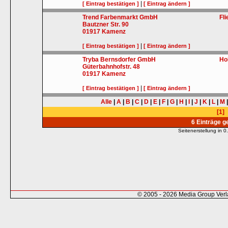
|
[ Eintrag bestätigen ]
[ Eintrag ändern ]
Trend Farbenmarkt GmbH
Fl
Bautzner Str. 90
01917
Kamenz
|
[ Eintrag bestätigen ]
[ Eintrag ändern ]
Tryba Bernsdorfer GmbH
Ho
Güterbahnhofstr. 48
01917
Kamenz
|
[ Eintrag bestätigen ]
[ Eintrag ändern ]
Alle
|
A
|
B
|
C
|
D
|
E
|
F
|
G
|
H
|
I
|
J
|
K
|
L
|
M
[1]
6 Einträge 
Seitenerstellung in
© 2005 - 2026 Media Group Ver