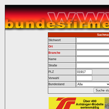
Suchma
Stichwort
Ort
Branche
Name
Straße
PLZ
Vorwahl
Bundesland