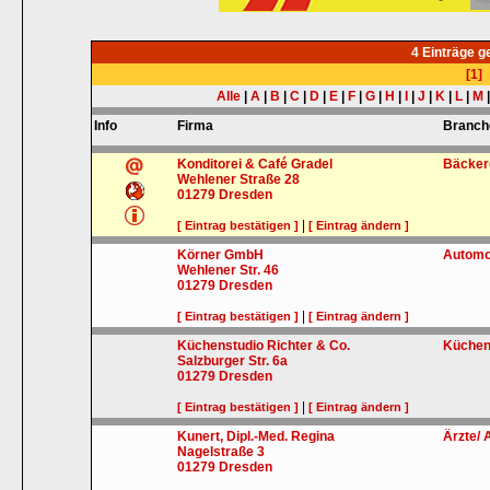
4 Einträge 
[1]
Alle
|
A
|
B
|
C
|
D
|
E
|
F
|
G
|
H
|
I
|
J
|
K
|
L
|
M
Info
Firma
Branch
Konditorei & Café Gradel
Bäcker
Wehlener Straße 28
01279
Dresden
|
[ Eintrag bestätigen ]
[ Eintrag ändern ]
Körner GmbH
Automo
Wehlener Str. 46
01279
Dresden
|
[ Eintrag bestätigen ]
[ Eintrag ändern ]
Küchenstudio Richter & Co.
Küche
Salzburger Str. 6a
01279
Dresden
|
[ Eintrag bestätigen ]
[ Eintrag ändern ]
Kunert, Dipl.-Med. Regina
Ärzte/ 
Nagelstraße 3
01279
Dresden