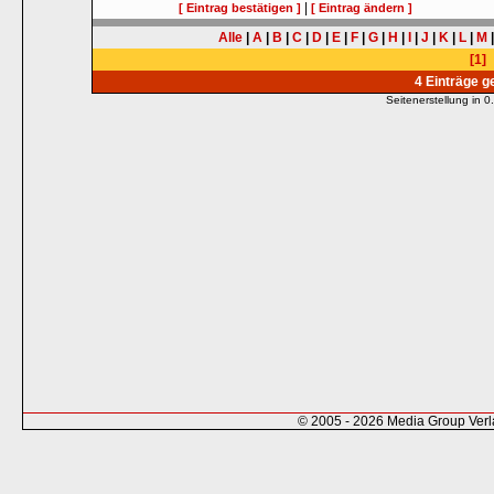
|
[ Eintrag bestätigen ]
[ Eintrag ändern ]
Alle
|
A
|
B
|
C
|
D
|
E
|
F
|
G
|
H
|
I
|
J
|
K
|
L
|
M
[1]
4 Einträge 
Seitenerstellung in
© 2005 - 2026 Media Group Ver