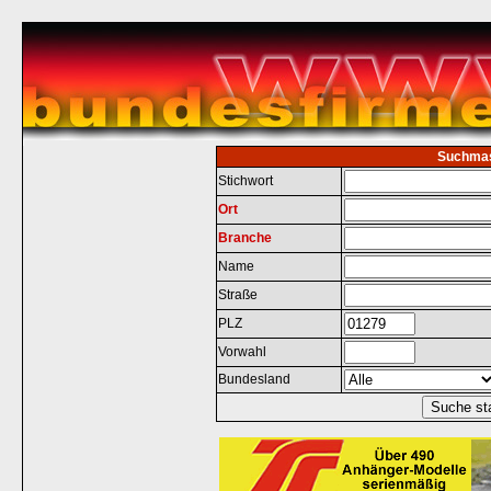
Suchma
Stichwort
Ort
Branche
Name
Straße
PLZ
Vorwahl
Bundesland