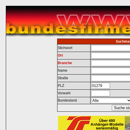
Suchma
Stichwort
Ort
Branche
Name
Straße
PLZ
Vorwahl
Bundesland