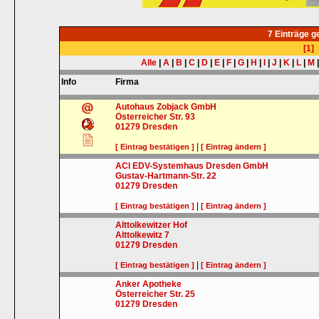
7 Einträge 
[1]
Alle
|
A
|
B
|
C
|
D
|
E
|
F
|
G
|
H
|
I
|
J
|
K
|
L
|
M
Info
Firma
Autohaus Zobjack GmbH
Österreicher Str. 93
01279
Dresden
|
[ Eintrag bestätigen ]
[ Eintrag ändern ]
ACI EDV-Systemhaus Dresden GmbH
Gustav-Hartmann-Str. 22
01279
Dresden
|
[ Eintrag bestätigen ]
[ Eintrag ändern ]
Alttolkewitzer Hof
Alttolkewitz 7
01279
Dresden
|
[ Eintrag bestätigen ]
[ Eintrag ändern ]
Anker Apotheke
Österreicher Str. 25
01279
Dresden