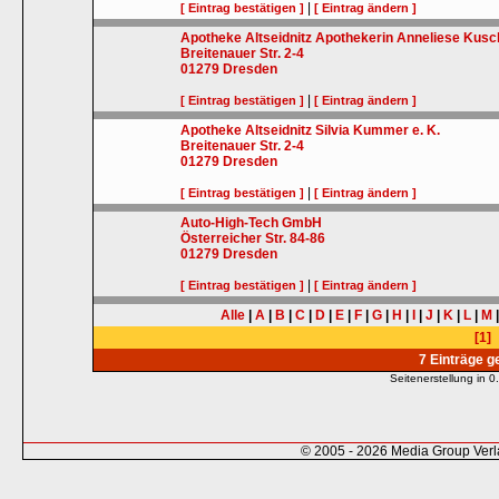
|
[ Eintrag bestätigen ]
[ Eintrag ändern ]
Apotheke Altseidnitz Apothekerin Anneliese Kusc
Breitenauer Str. 2-4
01279
Dresden
|
[ Eintrag bestätigen ]
[ Eintrag ändern ]
Apotheke Altseidnitz Silvia Kummer e. K.
Breitenauer Str. 2-4
01279
Dresden
|
[ Eintrag bestätigen ]
[ Eintrag ändern ]
Auto-High-Tech GmbH
Österreicher Str. 84-86
01279
Dresden
|
[ Eintrag bestätigen ]
[ Eintrag ändern ]
Alle
|
A
|
B
|
C
|
D
|
E
|
F
|
G
|
H
|
I
|
J
|
K
|
L
|
M
[1]
7 Einträge 
Seitenerstellung in
© 2005 - 2026 Media Group Ver