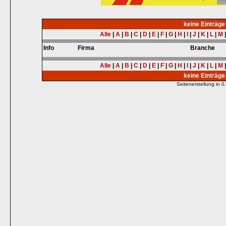
keine Einträg
Alle
|
A
|
B
|
C
|
D
|
E
|
F
|
G
|
H
|
I
|
J
|
K
|
L
|
M
Info
Firma
Branche
Alle
|
A
|
B
|
C
|
D
|
E
|
F
|
G
|
H
|
I
|
J
|
K
|
L
|
M
keine Einträg
Seitenerstellung in