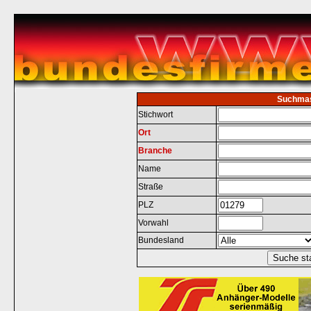
Suchma
Stichwort
Ort
Branche
Name
Straße
PLZ
Vorwahl
Bundesland