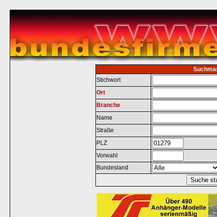
Suchma
Stichwort
Ort
Branche
Name
Straße
PLZ
Vorwahl
Bundesland