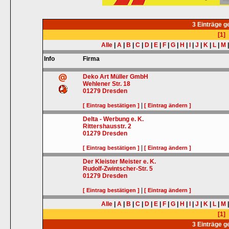
3 Einträge 
[1]
Alle
|
A
|
B
|
C
|
D
|
E
|
F
|
G
|
H
|
I
|
J
|
K
|
L
|
M
Info
Firma
Deko Art Müller GmbH
Wehlener Str. 18
01279
Dresden
|
[ Eintrag bestätigen ]
[ Eintrag ändern ]
Delta - Werbung e. K.
Rittershausstr. 2
01279
Dresden
|
[ Eintrag bestätigen ]
[ Eintrag ändern ]
Der Kleister Meister e. K.
Rudolf-Zwintscher-Str. 5
01279
Dresden
|
[ Eintrag bestätigen ]
[ Eintrag ändern ]
Alle
|
A
|
B
|
C
|
D
|
E
|
F
|
G
|
H
|
I
|
J
|
K
|
L
|
M
[1]
3 Einträge 