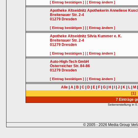
|
[ Eintrag bestätigen ]
[ Eintrag ändern ]
Apotheke Altseidnitz Apothekerin Anneliese Kusc
Breitenauer Str. 2-4
01279
Dresden
|
[ Eintrag bestätigen ]
[ Eintrag ändern ]
Apotheke Altseidnitz Silvia Kummer e. K.
Breitenauer Str. 2-4
01279
Dresden
|
[ Eintrag bestätigen ]
[ Eintrag ändern ]
Auto-High-Tech GmbH
Österreicher Str. 84-86
01279
Dresden
|
[ Eintrag bestätigen ]
[ Eintrag ändern ]
Alle
|
A
|
B
|
C
|
D
|
E
|
F
|
G
|
H
|
I
|
J
|
K
|
L
|
M
[1]
7 Einträge 
Seitenerstellung in
© 2005 - 2026 Media Group Ver