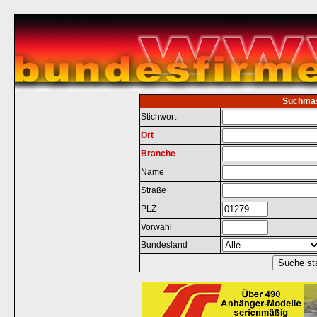
Suchma
Stichwort
Ort
Branche
Name
Straße
PLZ
Vorwahl
Bundesland