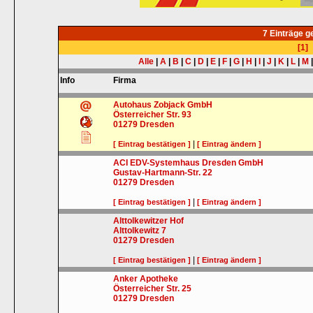
7 Einträge 
[1]
Alle
|
A
|
B
|
C
|
D
|
E
|
F
|
G
|
H
|
I
|
J
|
K
|
L
|
M
Info
Firma
Autohaus Zobjack GmbH
Österreicher Str. 93
01279
Dresden
|
[ Eintrag bestätigen ]
[ Eintrag ändern ]
ACI EDV-Systemhaus Dresden GmbH
Gustav-Hartmann-Str. 22
01279
Dresden
|
[ Eintrag bestätigen ]
[ Eintrag ändern ]
Alttolkewitzer Hof
Alttolkewitz 7
01279
Dresden
|
[ Eintrag bestätigen ]
[ Eintrag ändern ]
Anker Apotheke
Österreicher Str. 25
01279
Dresden