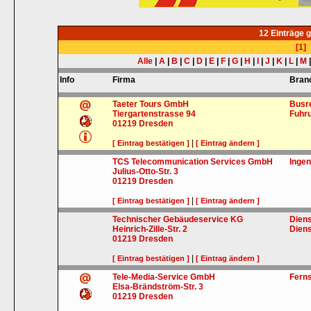
12 Einträge 
[1]
Alle
|
A
|
B
|
C
|
D
|
E
|
F
|
G
|
H
|
I
|
J
|
K
|
L
|
M
Info
Firma
Bran
Taeter Tours GmbH
Busr
Tiergartenstrasse 94
Fuhr
01219
Dresden
|
[ Eintrag bestätigen ]
[ Eintrag ändern ]
TCS Telecommunication Services GmbH
Inge
Julius-Otto-Str. 3
01219
Dresden
|
[ Eintrag bestätigen ]
[ Eintrag ändern ]
Technischer Gebäudeservice KG
Diens
Heinrich-Zille-Str. 2
Diens
01219
Dresden
|
[ Eintrag bestätigen ]
[ Eintrag ändern ]
Tele-Media-Service GmbH
Ferns
Elsa-Brändström-Str. 3
01219
Dresden