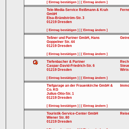
|
[ Eintrag bestätigen ]
[ Eintrag ändern ]
Tele-Media-Service Reißmann & Krah
Ferns
GmbH
Elsa-Brändström-Str. 3
01219
Dresden
|
[ Eintrag bestätigen ]
[ Eintrag ändern ]
Teßner und Partner GmbH, Hans
Getre
Goppelner Str. 44
01219
Dresden
|
[ Eintrag bestätigen ]
[ Eintrag ändern ]
Tiefenbacher & Partner
Rech
Caspar-David-Friedrich-Str. 6
Steu
01219
Dresden
Wirts
|
[ Eintrag bestätigen ]
[ Eintrag ändern ]
Tiefgarage an der Frauenkirche GmbH &
Immo
Co. KG
Julius-Otto-Str. 1
01219
Dresden
|
[ Eintrag bestätigen ]
[ Eintrag ändern ]
Touristik-Service-Center GmbH
Reise
Wiener Str. 80
01219
Dresden