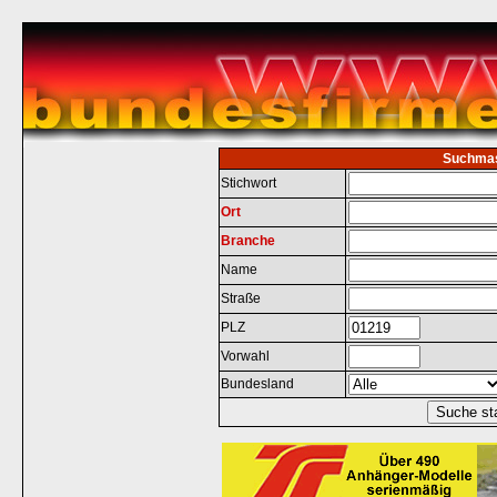
Suchma
Stichwort
Ort
Branche
Name
Straße
PLZ
Vorwahl
Bundesland