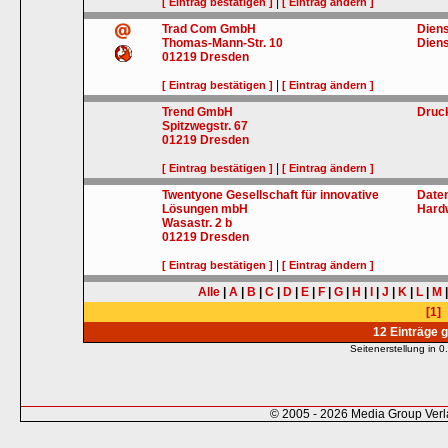
|
[ Eintrag bestätigen ]
[ Eintrag ändern ]
Trad Com GmbH
Diens
Thomas-Mann-Str. 10
Diens
01219
Dresden
|
[ Eintrag bestätigen ]
[ Eintrag ändern ]
Trend GmbH
Druc
Spitzwegstr. 67
01219
Dresden
|
[ Eintrag bestätigen ]
[ Eintrag ändern ]
Twentyone Gesellschaft für innovative
Daten
Lösungen mbH
Hard
Wasastr. 2 b
01219
Dresden
|
[ Eintrag bestätigen ]
[ Eintrag ändern ]
Alle
|
A
|
B
|
C
|
D
|
E
|
F
|
G
|
H
|
I
|
J
|
K
|
L
|
M
[1]
12 Einträge 
Seitenerstellung in
© 2005 - 2026 Media Group Ver