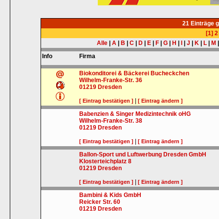
21 Einträge 
[1]
2
Alle
|
A
|
B
|
C
|
D
|
E
|
F
|
G
|
H
|
I
|
J
|
K
|
L
|
M
Info
Firma
Biokonditorei & Bäckerei Bucheckchen
Wilhelm-Franke-Str. 36
01219
Dresden
|
[ Eintrag bestätigen ]
[ Eintrag ändern ]
Babenzien & Singer Medizintechnik oHG
Wilhelm-Franke-Str. 38
01219
Dresden
|
[ Eintrag bestätigen ]
[ Eintrag ändern ]
Ballon-Sport und Luftwerbung Dresden GmbH
Klosterteichplatz 8
01219
Dresden
|
[ Eintrag bestätigen ]
[ Eintrag ändern ]
Bambini & Kids GmbH
Reicker Str. 60
01219
Dresden