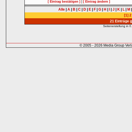
|
[ Eintrag bestätigen ]
[ Eintrag ändern ]
Alle
|
A
|
B
|
C
|
D
|
E
|
F
|
G
|
H
|
I
|
J
|
K
|
L
|
M
[1]
2
21 Einträge 
Seitenerstellung in
© 2005 - 2026 Media Group Ver