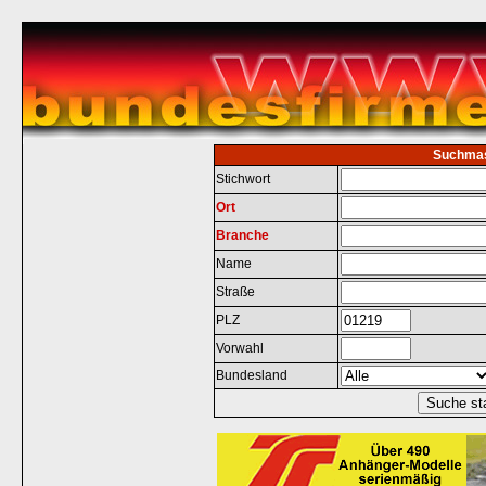
Suchma
Stichwort
Ort
Branche
Name
Straße
PLZ
Vorwahl
Bundesland