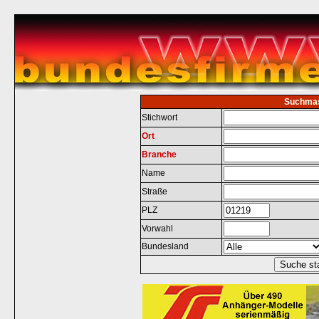
Suchma
Stichwort
Ort
Branche
Name
Straße
PLZ
Vorwahl
Bundesland