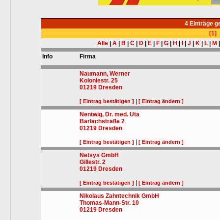
4 Einträge 
[1]
Alle
|
A
|
B
|
C
|
D
|
E
|
F
|
G
|
H
|
I
|
J
|
K
|
L
|
M
Info
Firma
Naumann, Werner
Koloniestr. 25
01219
Dresden
|
[ Eintrag bestätigen ]
[ Eintrag ändern ]
Nentwig, Dr. med. Uta
Barlachstraße 2
01219
Dresden
|
[ Eintrag bestätigen ]
[ Eintrag ändern ]
Netsys GmbH
Gillestr. 2
01219
Dresden
|
[ Eintrag bestätigen ]
[ Eintrag ändern ]
Nikolaus Zahntechnik GmbH
Thomas-Mann-Str. 10
01219
Dresden