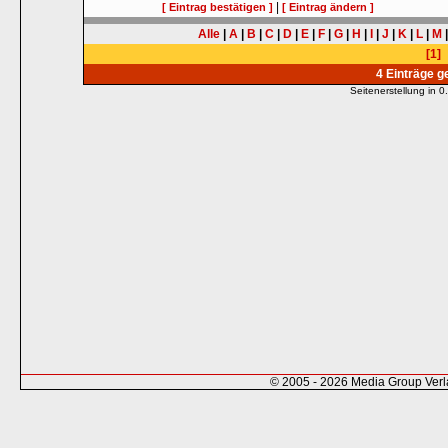
|
[ Eintrag bestätigen ]
[ Eintrag ändern ]
Alle
|
A
|
B
|
C
|
D
|
E
|
F
|
G
|
H
|
I
|
J
|
K
|
L
|
M
[1]
4 Einträge 
Seitenerstellung in
© 2005 - 2026 Media Group Ver