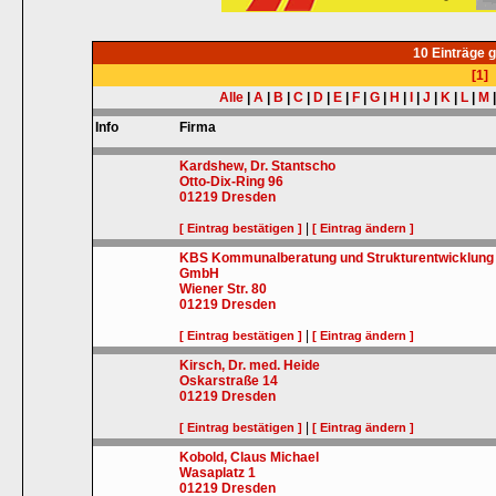
10 Einträge 
[1]
Alle
|
A
|
B
|
C
|
D
|
E
|
F
|
G
|
H
|
I
|
J
|
K
|
L
|
M
Info
Firma
Kardshew, Dr. Stantscho
Otto-Dix-Ring 96
01219
Dresden
|
[ Eintrag bestätigen ]
[ Eintrag ändern ]
KBS Kommunalberatung und Strukturentwicklung
GmbH
Wiener Str. 80
01219
Dresden
|
[ Eintrag bestätigen ]
[ Eintrag ändern ]
Kirsch, Dr. med. Heide
Oskarstraße 14
01219
Dresden
|
[ Eintrag bestätigen ]
[ Eintrag ändern ]
Kobold, Claus Michael
Wasaplatz 1
01219
Dresden