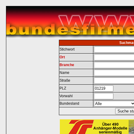
Suchma
Stichwort
Ort
Branche
Name
Straße
PLZ
Vorwahl
Bundesland