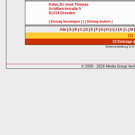
Kühn, Dr. med. Thomas
Schilfteichstraße 5
01219
Dresden
|
[ Eintrag bestätigen ]
[ Eintrag ändern ]
Alle
|
A
|
B
|
C
|
D
|
E
|
F
|
G
|
H
|
I
|
J
|
K
|
L
|
M
[1]
10 Einträge 
Seitenerstellung in
© 2005 - 2026 Media Group Ver