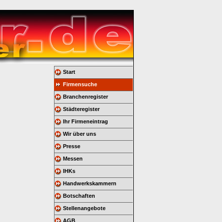
Start
Firmensuche
Branchenregister
Städteregister
Ihr Firmeneintrag
Wir über uns
Presse
Messen
IHKs
Handwerkskammern
Botschaften
Stellenangebote
AGB