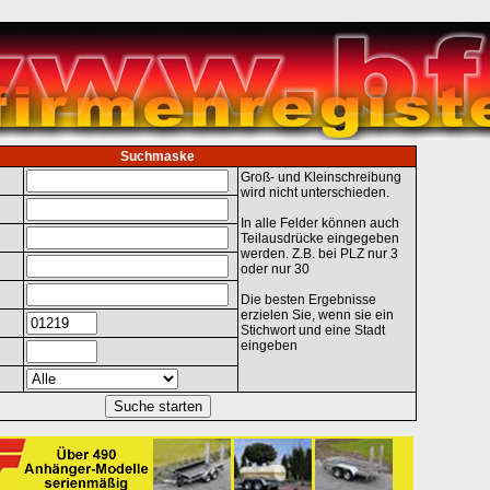
Suchmaske
Groß- und Kleinschreibung
wird nicht unterschieden.
In alle Felder können auch
Teilausdrücke eingegeben
werden. Z.B. bei PLZ nur 3
oder nur 30
Die besten Ergebnisse
erzielen Sie, wenn sie ein
Stichwort und eine Stadt
eingeben