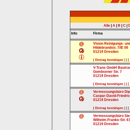
Alle
|
A
|
B
|
C
|
Info
Firma
Vision Reinigungs- u
Hildebrandstr. 7//E 06
01219
Dresden
|
[ Eintrag bestätigen ]
[
V-Trans GmbH Bautra
Gombsener Str. 7
01219
Dresden
|
[ Eintrag bestätigen ]
[
Vermessungsbüro Dipl
Caspar-David-Friedric
01219
Dresden
|
[ Eintrag bestätigen ]
[
Vermessungsbüro Sie
Wilhelm-Franke-Str. 6
01219
Dresden