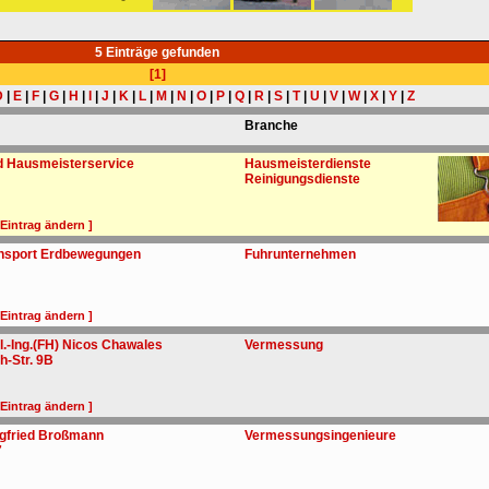
5 Einträge gefunden
[1]
D
|
E
|
F
|
G
|
H
|
I
|
J
|
K
|
L
|
M
|
N
|
O
|
P
|
Q
|
R
|
S
|
T
|
U
|
V
|
W
|
X
|
Y
|
Z
Branche
nd Hausmeisterservice
Hausmeisterdienste
Reinigungsdienste
 Eintrag ändern ]
nsport Erdbewegungen
Fuhrunternehmen
 Eintrag ändern ]
.-Ing.(FH) Nicos Chawales
Vermessung
h-Str. 9B
 Eintrag ändern ]
gfried Broßmann
Vermessungsingenieure
7