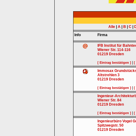
Alle
|
A
|
B
|
C
|
Info
Firma
IFB Institut für Bahn
Wiener Str. 114-116
01219
Dresden
|
[ Eintrag bestätigen ]
[
Immosax Grundstück
Altstrehlen 3
01219
Dresden
|
[ Eintrag bestätigen ]
[
Ingenieur-Architektu
Wiener Str. 84
01219
Dresden
|
[ Eintrag bestätigen ]
[
Ingenieurbüro Vogel 
Spitzwegstr. 50
01219
Dresden