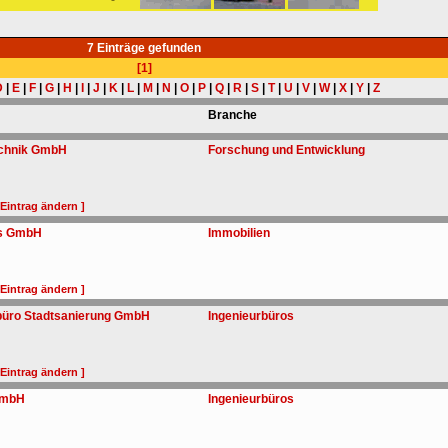
7 Einträge gefunden
[1]
D
|
E
|
F
|
G
|
H
|
I
|
J
|
K
|
L
|
M
|
N
|
O
|
P
|
Q
|
R
|
S
|
T
|
U
|
V
|
W
|
X
|
Y
|
Z
Branche
technik GmbH
Forschung und Entwicklung
 Eintrag ändern ]
s GmbH
Immobilien
 Eintrag ändern ]
rbüro Stadtsanierung GmbH
Ingenieurbüros
 Eintrag ändern ]
GmbH
Ingenieurbüros