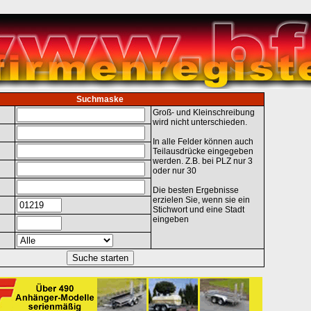
Suchmaske
Groß- und Kleinschreibung
wird nicht unterschieden.
In alle Felder können auch
Teilausdrücke eingegeben
werden. Z.B. bei PLZ nur 3
oder nur 30
Die besten Ergebnisse
erzielen Sie, wenn sie ein
Stichwort und eine Stadt
eingeben