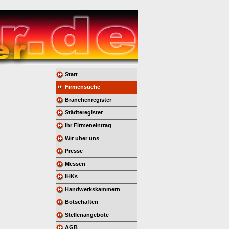
Start
Firmensuche
Branchenregister
Städteregister
Ihr Firmeneintrag
Wir über uns
Presse
Messen
IHKs
Handwerkskammern
Botschaften
Stellenangebote
AGB