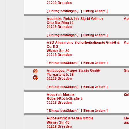
01219
Dresden
|
[ Eintrag bestätigen ]
[ Eintrag ändern ]
Apotheke Reick Inh. Sigrid Vollmer
Ap
Otto-Dix-Ring 61
01219
Dresden
|
[ Eintrag bestätigen ]
[ Eintrag ändern ]
ASD Allgemeine Sicherheitsdienste GmbH &
Ka
Co. KG
Wiener Str. 80
01219
Dresden
|
[ Eintrag bestätigen ]
[ Eintrag ändern ]
Aufbauges. Prager Straße GmbH
Gr
Tiergartenstr. 38
01219
Dresden
|
[ Eintrag bestätigen ]
[ Eintrag ändern ]
Augustin, Marina
Za
Robert-Koch-Straße 8
01219
Dresden
|
[ Eintrag bestätigen ]
[ Eintrag ändern ]
Autoelektrik Dresden GmbH
El
Wiener Str. 45
und
01219
Dresden