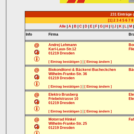
231 Einträge
[1]
2
3
4
5
6
7
8
Alle
|
A
|
B
|
C
|
D
|
E
|
F
|
G
|
H
|
I
|
J
|
K
|
L
|
M
Info
Firma
Br
Andrej Lehmann
Bo
Karl-Laux-Str.12
Fl
01219
Dresden
|
[ Eintrag bestätigen ]
[ Eintrag ändern ]
Biokonditorei & Bäckerei Bucheckchen
Bä
Wilhelm-Franke-Str. 36
01219
Dresden
|
[ Eintrag bestätigen ]
[ Eintrag ändern ]
Elektro Brusberg
Ele
Friebelstrasse 10
El
01219
Dresden
|
[ Eintrag bestätigen ]
[ Eintrag ändern ]
Motorrad Hinkel
Fa
Wilhelm-Franke-Str. 25
01219
Dresden