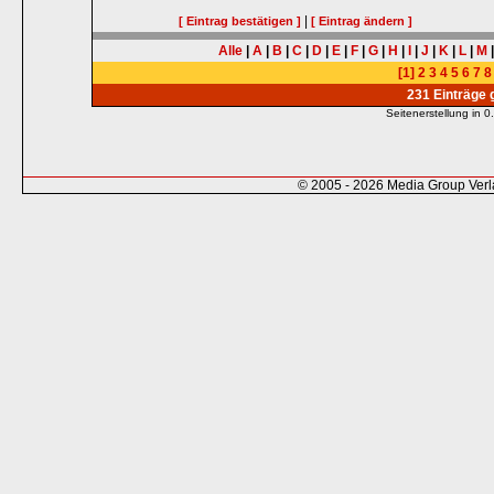
|
[ Eintrag bestätigen ]
[ Eintrag ändern ]
Alle
|
A
|
B
|
C
|
D
|
E
|
F
|
G
|
H
|
I
|
J
|
K
|
L
|
M
[1]
2
3
4
5
6
7
8
231 Einträge
Seitenerstellung in
© 2005 - 2026 Media Group Ver