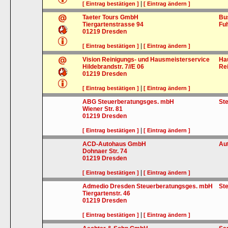
|
[ Eintrag bestätigen ]
[ Eintrag ändern ]
Taeter Tours GmbH
Bu
Tiergartenstrasse 94
Fu
01219
Dresden
|
[ Eintrag bestätigen ]
[ Eintrag ändern ]
Vision Reinigungs- und Hausmeisterservice
Ha
Hildebrandstr. 7//E 06
Re
01219
Dresden
|
[ Eintrag bestätigen ]
[ Eintrag ändern ]
ABG Steuerberatungsges. mbH
St
Wiener Str. 81
01219
Dresden
|
[ Eintrag bestätigen ]
[ Eintrag ändern ]
ACD-Autohaus GmbH
Au
Dohnaer Str. 74
01219
Dresden
|
[ Eintrag bestätigen ]
[ Eintrag ändern ]
Admedio Dresden Steuerberatungsges. mbH
St
Tiergartenstr. 46
01219
Dresden
|
[ Eintrag bestätigen ]
[ Eintrag ändern ]