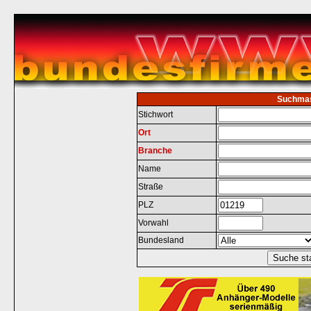
Suchma
Stichwort
Ort
Branche
Name
Straße
PLZ
Vorwahl
Bundesland