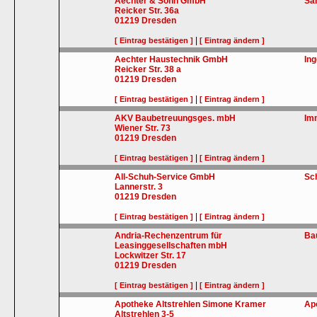
Aechter & Sohn GmbH
San
Reicker Str. 36a
01219
Dresden
|
[ Eintrag bestätigen ]
[ Eintrag ändern ]
Aechter Haustechnik GmbH
In
Reicker Str. 38 a
01219
Dresden
|
[ Eintrag bestätigen ]
[ Eintrag ändern ]
AKV Baubetreuungsges. mbH
Im
Wiener Str. 73
01219
Dresden
|
[ Eintrag bestätigen ]
[ Eintrag ändern ]
All-Schuh-Service GmbH
Sc
Lannerstr. 3
01219
Dresden
|
[ Eintrag bestätigen ]
[ Eintrag ändern ]
Andria-Rechenzentrum für
Ba
Leasinggesellschaften mbH
Lockwitzer Str. 17
01219
Dresden
|
[ Eintrag bestätigen ]
[ Eintrag ändern ]
Apotheke Altstrehlen Simone Kramer
Ap
Altstrehlen 3-5